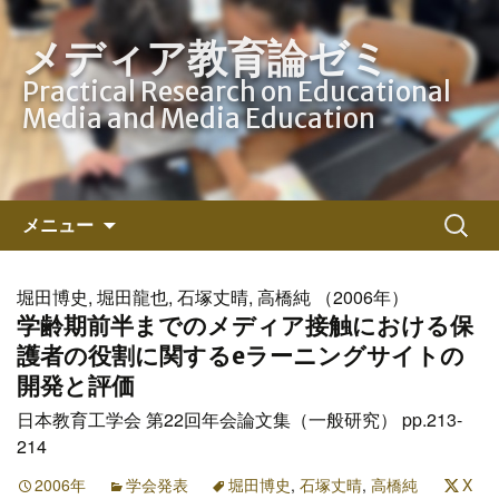
メディア教育論ゼミ
Practical Research on Educational
Media and Media Education
コ
検
メニュー
ン
索:
テ
ン
堀田博史, 堀田龍也, 石塚丈晴, 高橋純 （2006年）
ツ
学齢期前半までのメディア接触における保
へ
護者の役割に関するeラーニングサイトの
ス
開発と評価
キ
日本教育工学会 第22回年会論文集（一般研究） pp.213-
ッ
214
プ
2006年
学会発表
堀田博史
,
石塚丈晴
,
高橋純
X