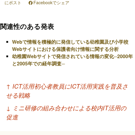
にポスト
Facebookでシェア
関連性のある発表
Webで情報を積極的に発信している幼稚園及び小学校
Webサイトにおける保護者向け情報に関する分析
幼稚園Webサイトで発信されている情報の変化─2000年
と2005年での経年調査─
投
↑
ICT活用初心者教員にICT活用実践を普及さ
稿
せる戦略
ナ
↓
ミニ研修の組み合わせによる校内IT活用の
ビ
促進
ゲ