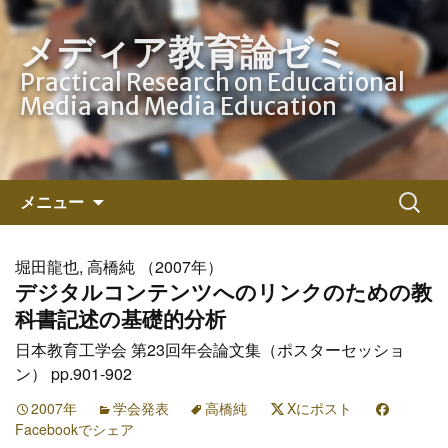
メディア教育論ゼミ
Practical Research on Educational
Media and Media Education
コ
検
メニュー
ン
索:
テ
ン
堀田龍也, 高橋純 （2007年）
ツ
デジタルコンテンツへのリンクのための教
へ
科書記述の基礎的分析
ス
日本教育工学会 第23回年会論文集（ポスターセッショ
キ
ン） pp.901-902
ッ
プ
2007年
学会発表
高橋純
Xにポスト
Facebookでシェア