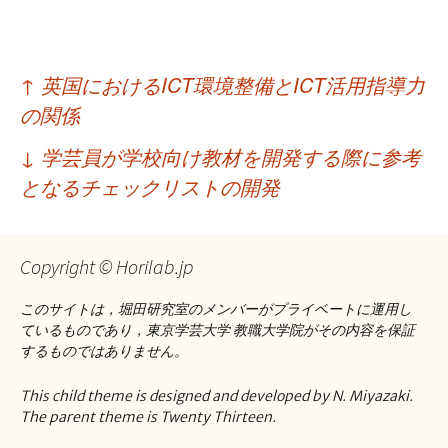
投
↑
英国におけるICT環境整備とICT活用指導力
稿
の関係
ナ
↓
学芸員が学校向け教材を開発する際に参考
ビ
となるチェックリストの開発
ゲ
ー
Copyright © Horilab.jp
シ
このサイトは，堀田研究室のメンバーがプライベートに運用し
ョ
ているものであり，東京学芸大学 教職大学院がその内容を保証
するものではありません。
ン
This child theme is designed and developed by N. Miyazaki.
The parent theme is Twenty Thirteen.