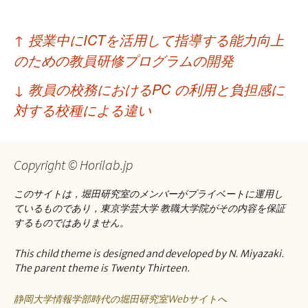
投
↑
授業中にICTを活用して指導する能力向上
稿
のための教員研修プログラムの開発
ナ
↓
教員の校務におけるPC の利用と負担感に
ビ
対する校種による違い
ゲ
ー
Copyright © Horilab.jp
シ
このサイトは，堀田研究室のメンバーがプライベートに運用し
ョ
ているものであり，東京学芸大学 教職大学院がその内容を保証
するものではありません。
ン
This child theme is designed and developed by N. Miyazaki.
The parent theme is Twenty Thirteen.
静岡大学情報学部時代の堀田研究室Webサイトへ