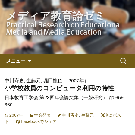
メディア教育論ゼミ
Practical Research on Educational
Media and Media Education
コ
検
メニュー
ン
索:
テ
ン
中川斉史, 生藤元, 堀田龍也 （2007年）
ツ
小学校教員のコンピュータ利用の特性
へ
日本教育工学会 第23回年会論文集（一般研究） pp.659-
ス
660
キ
2007年
ッ
学会発表
中川斉史
,
生藤元
Xにポス
ト
Facebookでシェア
プ