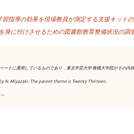
た学習指導の効果を現場教員が測定する支援キット
を身に付けさせるための図書館教育整備状況の調
ベートに運用しているものであり，東京学芸大学 教職大学院がその内
by N. Miyazaki. The parent theme is Twenty Thirteen.
トへ