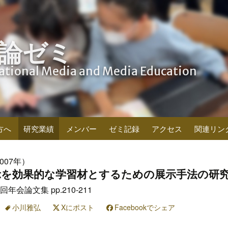
論ゼミ
cational Media and Media Education
方へ
研究業績
メンバー
ゼミ記録
アクセス
関連リン
007年）
示を効果的な学習材とするための展示手法の研
年会論文集 pp.210-211
小川雅弘
Xにポスト
Facebookでシェア