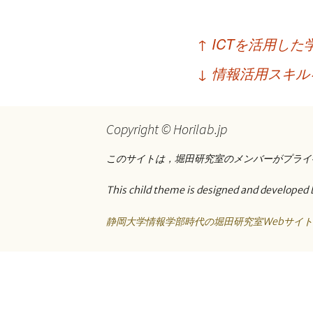
プ
投
↑
ICTを活用し
稿
↓
情報活用スキル
ナ
ビ
Copyright © Horilab.jp
ゲ
ー
このサイトは，堀田研究室のメンバーがプライ
シ
This child theme is designed and developed 
ョ
静岡大学情報学部時代の堀田研究室Webサイ
ン