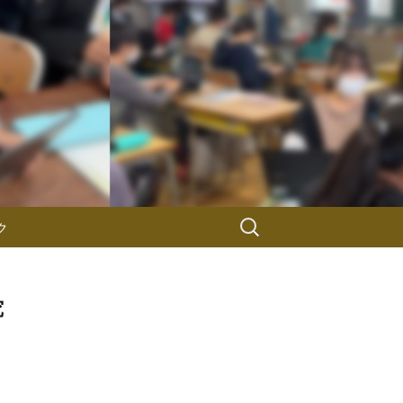
検
ク
索:
究