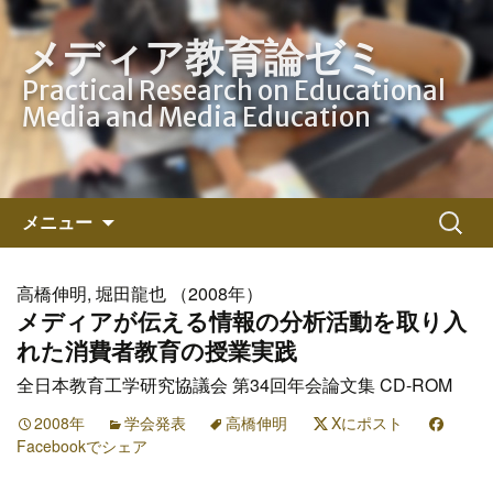
メディア教育論ゼミ
Practical Research on Educational
Media and Media Education
コ
検
メニュー
ン
索:
テ
ン
高橋伸明, 堀田龍也 （2008年）
ツ
メディアが伝える情報の分析活動を取り入
へ
れた消費者教育の授業実践
ス
全日本教育工学研究協議会 第34回年会論文集 CD-ROM
キ
ッ
2008年
学会発表
高橋伸明
Xにポスト
Facebookでシェア
プ