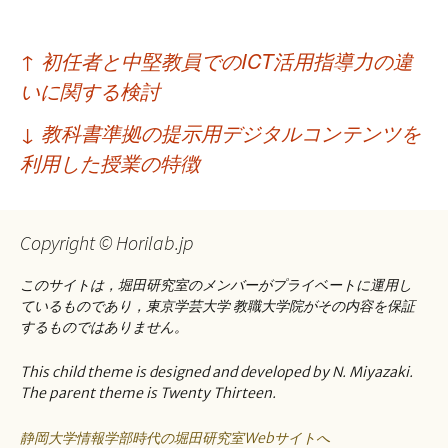
投
↑
初任者と中堅教員でのICT活用指導力の違
稿
いに関する検討
ナ
↓
教科書準拠の提示用デジタルコンテンツを
ビ
利用した授業の特徴
ゲ
ー
Copyright © Horilab.jp
シ
このサイトは，堀田研究室のメンバーがプライベートに運用し
ョ
ているものであり，東京学芸大学 教職大学院がその内容を保証
するものではありません。
ン
This child theme is designed and developed by N. Miyazaki.
The parent theme is Twenty Thirteen.
静岡大学情報学部時代の堀田研究室Webサイトへ