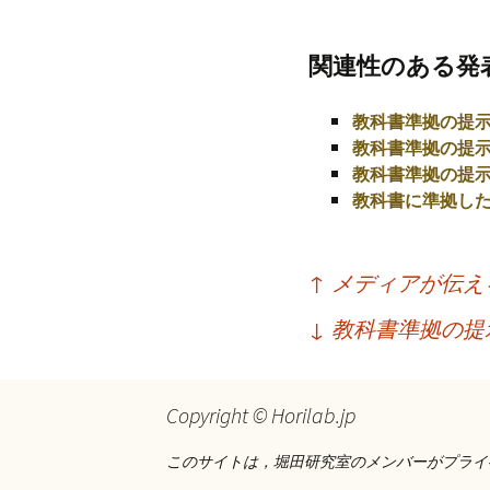
プ
関連性のある発
教科書準拠の提
教科書準拠の提
教科書準拠の提
教科書に準拠し
投
↑
メディアが伝え
稿
↓
教科書準拠の提
ナ
ビ
Copyright © Horilab.jp
ゲ
ー
このサイトは，堀田研究室のメンバーがプライ