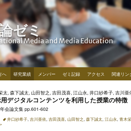
論ゼミ
cational Media and Media Education
方へ
研究業績
メンバー
ゼミ記録
アクセス
関連リン
栄太, 森下誠太, 山田智之, 吉田茂喜, 江山永, 井口紗希子, 吉川亜
示用デジタルコンテンツを利用した授業の特徴
論文集 pp.601-602
井口紗希子
,
吉川亜依
,
吉田茂喜
,
山田智之
,
森下誠太
,
江山永
,
青木
ア