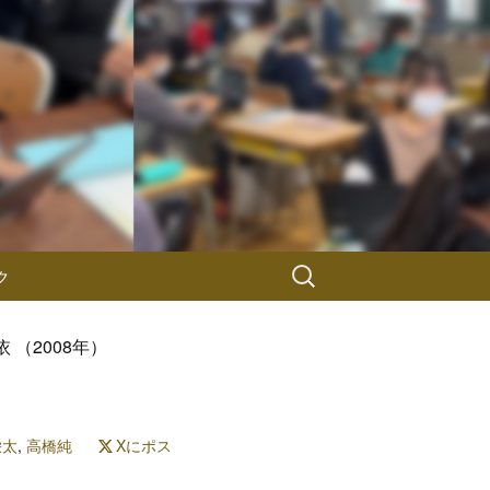
検
ク
索:
依 （2008年）
栄太
,
高橋純
Xにポス