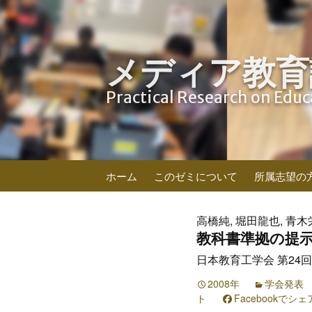
メディア教育
Practical Research on Edu
コ
ホーム
このゼミについて
所属志望の
ン
テ
ン
高橋純, 堀田龍也, 青木
ツ
教科書準拠の提
へ
日本教育工学会 第24回年会
ス
キ
2008年
学会発表
ト
Facebookでシェ
ッ