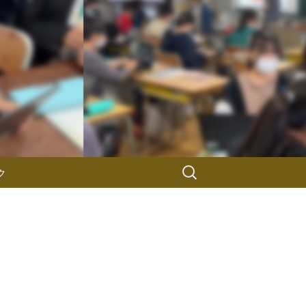
検
ク
索: