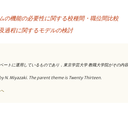
ムの機能の必要性に関する校種間・職位間比較
及過程に関するモデルの検討
ベートに運用しているものであり，東京学芸大学 教職大学院がその内
by N. Miyazaki. The parent theme is Twenty Thirteen.
トへ