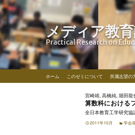
メディア教育
Practical Research on Edu
コ
ホーム
このゼミについて
所属志望の
ン
テ
ン
宮崎靖, 高橋純, 堀田龍
ツ
算数科における
へ
全日本教育工学研究協議会
ス
キ
2011年10月
学会
ッ