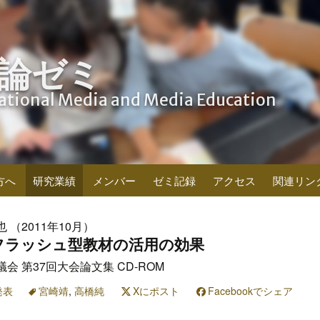
論ゼミ
cational Media and Media Education
方へ
研究業績
メンバー
ゼミ記録
アクセス
関連リン
也 （2011年10月）
フラッシュ型教材の活用の効果
 第37回大会論文集 CD-ROM
発表
宮崎靖
,
高橋純
Xにポスト
Facebookでシェア