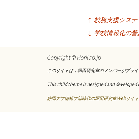
プ
投
↑
校務支援システ
稿
↓
学校情報化の普
ナ
ビ
Copyright © Horilab.jp
ゲ
ー
このサイトは，堀田研究室のメンバーがプライ
シ
This child theme is designed and developed 
ョ
静岡大学情報学部時代の堀田研究室Webサイ
ン