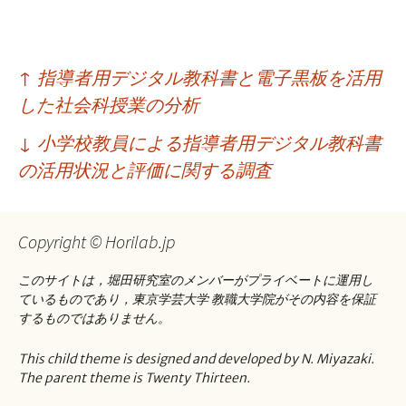
投
↑
指導者用デジタル教科書と電子黒板を活用
稿
した社会科授業の分析
ナ
↓
小学校教員による指導者用デジタル教科書
ビ
の活用状況と評価に関する調査
ゲ
ー
Copyright © Horilab.jp
シ
このサイトは，堀田研究室のメンバーがプライベートに運用し
ョ
ているものであり，東京学芸大学 教職大学院がその内容を保証
するものではありません。
ン
This child theme is designed and developed by N. Miyazaki.
The parent theme is Twenty Thirteen.