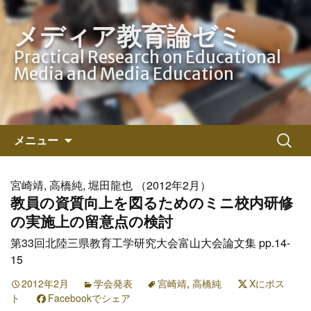
メディア教育論ゼミ
Practical Research on Educational
Media and Media Education
コ
検
メニュー
ン
索:
テ
ン
宮崎靖, 高橋純, 堀田龍也 （2012年2月）
ツ
教員の資質向上を図るためのミニ校内研修
へ
の実施上の留意点の検討
ス
第33回北陸三県教育工学研究大会富山大会論文集 pp.14-
キ
15
ッ
プ
2012年2月
学会発表
宮崎靖
,
高橋純
Xにポス
ト
Facebookでシェア