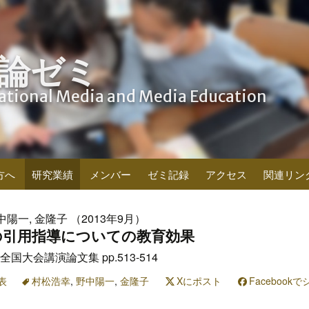
論ゼミ
cational Media and Media Education
方へ
研究業績
メンバー
ゼミ記録
アクセス
関連リン
中陽一, 金隆子 （2013年9月）
の引用指導についての教育効果
国大会講演論文集 pp.513-514
表
村松浩幸
,
野中陽一
,
金隆子
Xにポスト
Facebook