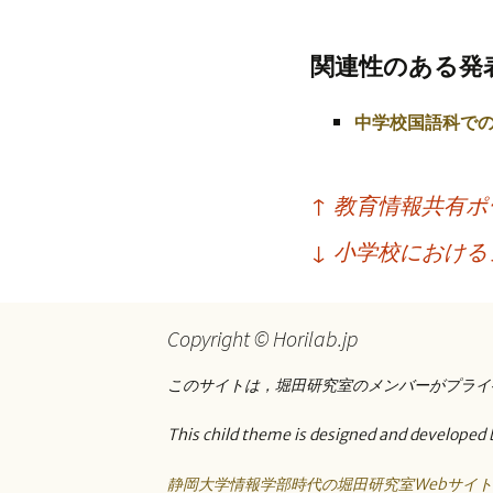
プ
関連性のある発
中学校国語科で
投
↑
教育情報共有ポ
稿
↓
小学校における
ナ
ビ
Copyright © Horilab.jp
ゲ
ー
このサイトは，堀田研究室のメンバーがプライ
シ
This child theme is designed and developed 
ョ
静岡大学情報学部時代の堀田研究室Webサイ