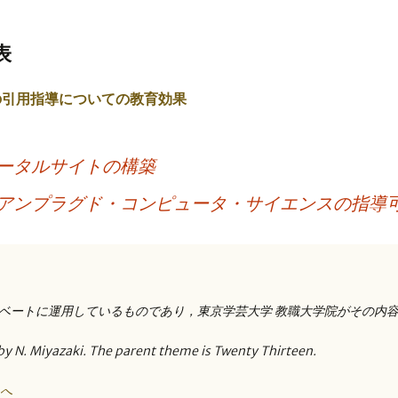
表
の引用指導についての教育効果
ータルサイトの構築
アンプラグド・コンピュータ・サイエンスの指導
ベートに運用しているものであり，東京学芸大学 教職大学院がその内
by N. Miyazaki. The parent theme is Twenty Thirteen.
トへ