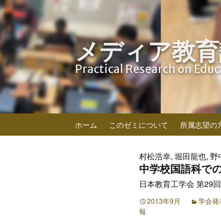
メディア教育
Practical Research on Edu
コ
ホーム
このゼミについて
所属志望の
ン
テ
ン
村松浩幸, 堀田龍也, 野
ツ
中学校国語科で
へ
日本教育工学会 第29回全
ス
キ
2013年9月
学会発
報
ッ