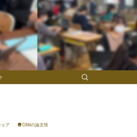
検
ク
索:
でシェア
CiNiiの論文情