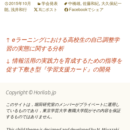
2015年10月
学会発表
中橋雄
,
佐藤和紀
,
大久保紀一
朗
,
浅井和行
Xにポスト
Facebookでシェア
投
↑
eラーニングにおける高校生の自己調整学
稿
習の実態に関する分析
ナ
↓
情報活用の実践力を育成するための指導を
ビ
促す下敷き型『学習支援カード』の開発
ゲ
ー
Copyright © Horilab.jp
シ
このサイトは，堀田研究室のメンバーがプライベートに運用し
ョ
ているものであり，東京学芸大学 教職大学院がその内容を保証
するものではありません。
ン
This child theme is designed and developed by N. Miyazaki.