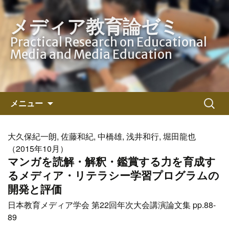
メディア教育論ゼミ
Practical Research on Educational
Media and Media Education
コ
検
メニュー
ン
索:
テ
ン
大久保紀一朗, 佐藤和紀, 中橋雄, 浅井和行, 堀田龍也
ツ
（2015年10月）
へ
マンガを読解・解釈・鑑賞する力を育成す
ス
るメディア・リテラシー学習プログラムの
キ
開発と評価
ッ
日本教育メディア学会 第22回年次大会講演論文集 pp.88-
プ
89