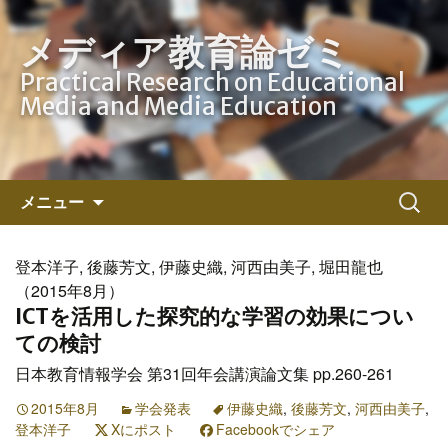
メディア教育論ゼミ
Practical Research on Educational
Media and Media Education
コ
検
メニュー
ン
索:
テ
ン
登本洋子, 後藤芳文, 伊藤史織, 河西由美子, 堀田龍也
ツ
（2015年8月）
へ
ICTを活用した探究的な学習の効果につい
ス
ての検討
キ
日本教育情報学会 第31回年会講演論文集 pp.260-261
ッ
プ
2015年8月
学会発表
伊藤史織
,
後藤芳文
,
河西由美子
,
登本洋子
Xにポスト
Facebookでシェア