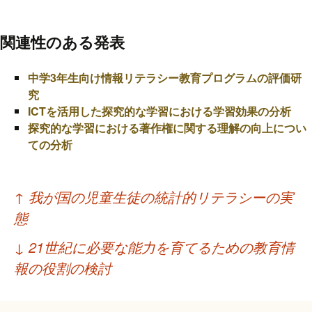
関連性のある発表
中学3年生向け情報リテラシー教育プログラムの評価研
究
ICTを活用した探究的な学習における学習効果の分析
探究的な学習における著作権に関する理解の向上につい
ての分析
投
↑
我が国の児童生徒の統計的リテラシーの実
稿
態
ナ
↓
21世紀に必要な能力を育てるための教育情
ビ
報の役割の検討
ゲ