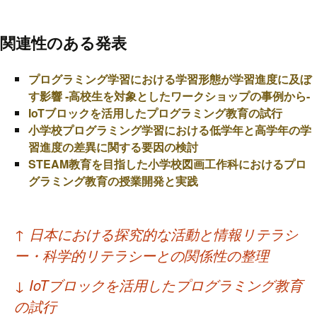
関連性のある発表
プログラミング学習における学習形態が学習進度に及ぼ
す影響 -高校生を対象としたワークショップの事例から-
IoTブロックを活用したプログラミング教育の試行
小学校プログラミング学習における低学年と高学年の学
習進度の差異に関する要因の検討
STEAM教育を目指した小学校図画工作科におけるプロ
グラミング教育の授業開発と実践
投
↑
日本における探究的な活動と情報リテラシ
稿
ー・科学的リテラシーとの関係性の整理
ナ
↓
IoTブロックを活用したプログラミング教育
ビ
の試行