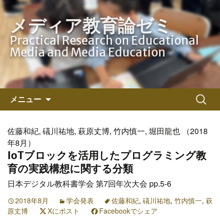
メディア教育論ゼミ
Practical Research on Educational
Media and Media Education
コ
検
メニュー
ン
索:
テ
ン
佐藤和紀, 礒川祐地, 萩原丈博, 竹内慎一, 堀田龍也 （2018
ツ
年8月）
へ
IoTブロックを活用したプログラミング教
ス
育の実践構想に関する分類
キ
日本デジタル教科書学会 第7回年次大会 pp.5-6
ッ
プ
2018年8月
学会発表
佐藤和紀
,
礒川祐地
,
竹内慎一
,
萩
原丈博
Xにポスト
Facebookでシェア