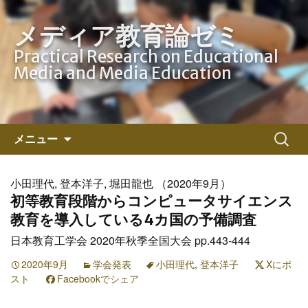
メディア教育論ゼミ
Practical Research on Educational
Media and Media Education
コ
検
メニュー
ン
索:
テ
ン
小田理代, 登本洋子, 堀田龍也 （2020年9月）
ツ
初等教育段階からコンピュータサイエンス
へ
教育を導入している4カ国の予備調査
ス
日本教育工学会 2020年秋季全国大会 pp.443-444
キ
ッ
2020年9月
学会発表
小田理代
,
登本洋子
Xにポ
スト
Facebookでシェア
プ