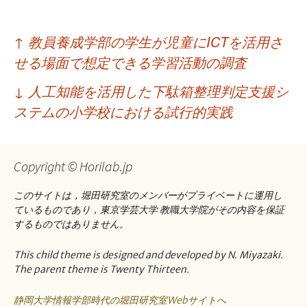
投
↑
教員養成学部の学生が児童にICTを活用さ
稿
せる場面で想定できる学習活動の調査
ナ
↓
人工知能を活用した下駄箱整理判定支援シ
ビ
ステムの小学校における試行的実践
ゲ
ー
Copyright © Horilab.jp
シ
このサイトは，堀田研究室のメンバーがプライベートに運用し
ョ
ているものであり，東京学芸大学 教職大学院がその内容を保証
するものではありません。
ン
This child theme is designed and developed by N. Miyazaki.
The parent theme is Twenty Thirteen.
静岡大学情報学部時代の堀田研究室Webサイトへ