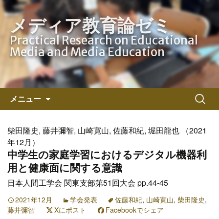
メディア教育論ゼミ
Practical Research on Educational
Media and Media Education
コ
検
メニュー
ン
索:
テ
ン
柴田隆史, 藤井彌智, 山崎寛山, 佐藤和紀, 堀田龍也 （2021
ツ
年12月）
へ
中学生の家庭学習におけるデジタル機器利
ス
用と健康面に関する意識
キ
日本人間工学会 関東支部第51回大会 pp.44-45
ッ
プ
2021年12月
学会発表
佐藤和紀
,
山崎寛山
,
柴田隆史
,
藤井彌智
Xにポスト
Facebookでシェア