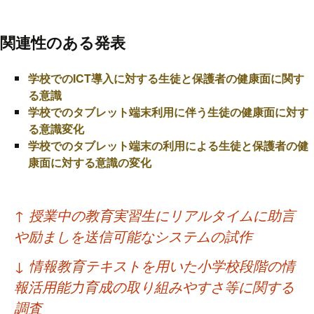
関連性のある発表
学校でのICT導入に対する生徒と保護者の健康面に関す
る意識
学校でのタブレット端末利用に伴う生徒の健康面に対す
る意識変化
学校でのタブレット端末の利用による生徒と保護者の健
康面に対する意識の変化
投
↑
授業中の教育実習生にリアルタイムに助言
稿
や励ましを送信可能なシステムの試作
ナ
↓
情報教育テキストを用いた小学校段階の情
ビ
報活用能力育成の取り組みやすさ等に関する
ゲ
調査