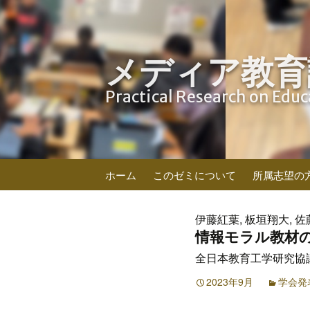
メディア教育
Practical Research on Edu
コ
ホーム
このゼミについて
所属志望の
ン
テ
ン
伊藤紅葉, 板垣翔大, 佐
ツ
情報モラル教材
へ
全日本教育工学研究協議会
ス
キ
2023年9月
学会発
ッ