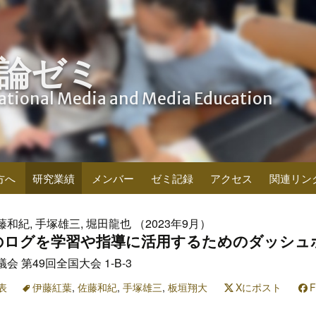
論ゼミ
cational Media and Media Education
方へ
研究業績
メンバー
ゼミ記録
アクセス
関連リン
藤和紀, 手塚雄三, 堀田龍也 （2023年9月）
のログを学習や指導に活用するためのダッシュ
 第49回全国大会 1-B-3
表
伊藤紅葉
,
佐藤和紀
,
手塚雄三
,
板垣翔大
Xにポスト