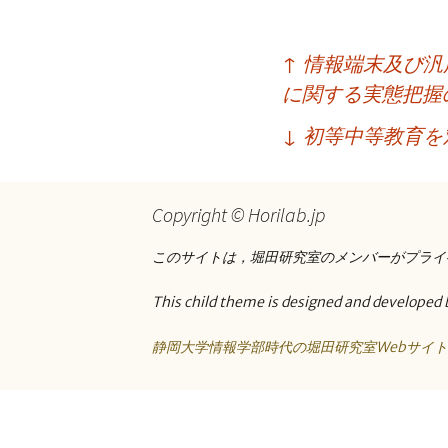
プ
投
↑
情報端末及び汎
稿
に関する実態把握
ナ
↓
初等中等教育を
ビ
ゲ
Copyright © Horilab.jp
ー
このサイトは，堀田研究室のメンバーがプライ
シ
ョ
This child theme is designed and developed 
ン
静岡大学情報学部時代の堀田研究室Webサイ