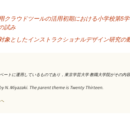
用クラウドツールの活用初期における小学校第5学
の試み
対象としたインストラクショナルデザイン研究の
ベートに運用しているものであり，東京学芸大学 教職大学院がその内
by N. Miyazaki. The parent theme is Twenty Thirteen.
トへ