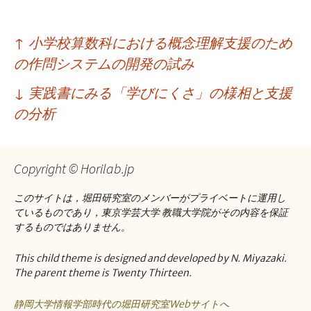
投
↑
小学校算数科における概念理解支援のため
稿
の作問システムの開発の試み
ナ
↓
実践書にみる「学びにくさ」の様相と支援
ビ
の分析
ゲ
ー
Copyright © Horilab.jp
シ
このサイトは，堀田研究室のメンバーがプライベートに運用し
ョ
ているものであり，東京学芸大学 教職大学院がその内容を保証
するものではありません。
ン
This child theme is designed and developed by N. Miyazaki.
The parent theme is Twenty Thirteen.
静岡大学情報学部時代の堀田研究室Webサイトへ