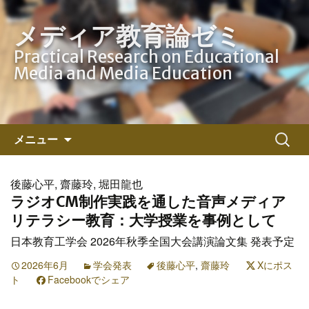
メディア教育論ゼミ
Practical Research on Educational
Media and Media Education
コ
検
メニュー
ン
索:
テ
ン
後藤心平, 齋藤玲, 堀田龍也
ツ
ラジオCM制作実践を通した音声メディア
へ
リテラシー教育：大学授業を事例として
ス
日本教育工学会 2026年秋季全国大会講演論文集 発表予定
キ
ッ
2026年6月
学会発表
後藤心平
,
齋藤玲
Xにポス
ト
Facebookでシェア
プ