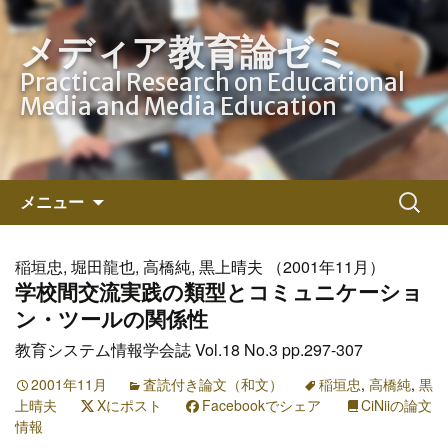
メディア教育論ゼミ
Practical Research on Educational
Media and Media Education
コ
検
メニュー
ン
索:
テ
ン
稲垣忠, 堀田龍也, 高橋純, 黒上晴夫 （2001年11月）
ツ
学校間交流実践の類型とコミュニケーショ
へ
ン・ツールの関係性
ス
教育システム情報学会誌 Vol.18 No.3 pp.297-307
キ
ッ
2001年11月
査読付き論文（和文）
稲垣忠
,
高橋純
,
黒
上晴夫
Xにポスト
プ
Facebookでシェア
CiNiiの論文
情報