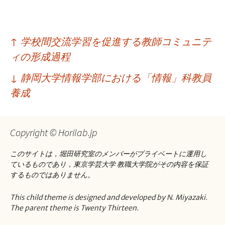
投
↑
学校間交流学習を促進する教師コミュニテ
稿
ィの形成過程
ナ
↓
静岡大学情報学部における「情報」科教員
ビ
養成
ゲ
ー
Copyright © Horilab.jp
シ
このサイトは，堀田研究室のメンバーがプライベートに運用し
ョ
ているものであり，東京学芸大学 教職大学院がその内容を保証
するものではありません。
ン
This child theme is designed and developed by N. Miyazaki.
The parent theme is Twenty Thirteen.