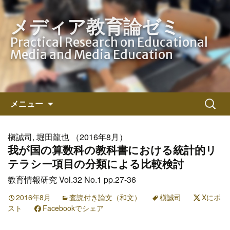
メディア教育論ゼミ
Practical Research on Educational
Media and Media Education
コ
検
メニュー
ン
索:
テ
ン
槇誠司, 堀田龍也 （2016年8月）
ツ
我が国の算数科の教科書における統計的リ
へ
テラシー項目の分類による比較検討
ス
教育情報研究 Vol.32 No.1 pp.27-36
キ
ッ
2016年8月
査読付き論文（和文）
槇誠司
Xにポ
スト
Facebookでシェア
プ