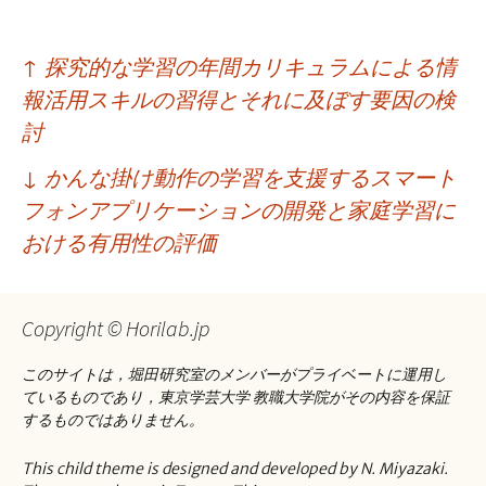
投
↑
探究的な学習の年間カリキュラムによる情
稿
報活用スキルの習得とそれに及ぼす要因の検
ナ
討
ビ
↓
かんな掛け動作の学習を支援するスマート
ゲ
フォンアプリケーションの開発と家庭学習に
おける有用性の評価
ー
シ
ョ
Copyright © Horilab.jp
ン
このサイトは，堀田研究室のメンバーがプライベートに運用し
ているものであり，東京学芸大学 教職大学院がその内容を保証
するものではありません。
This child theme is designed and developed by N. Miyazaki.