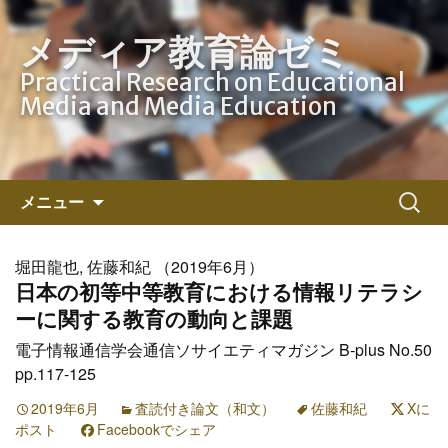
メディア教育論ゼミ
Practical Research on Educational
Media and Media Education
コ
検
メニュー
ン
索:
テ
ン
堀田龍也, 佐藤和紀 （2019年6月）
ツ
日本の初等中等教育における情報リテラシ
へ
ーに関する教育の動向と課題
ス
電子情報通信学会通信ソサイエティマガジン B-plus No.50
キ
pp.117-125
ッ
プ
2019年6月
査読付き論文（和文）
佐藤和紀
Xに
ポスト
Facebookでシェア