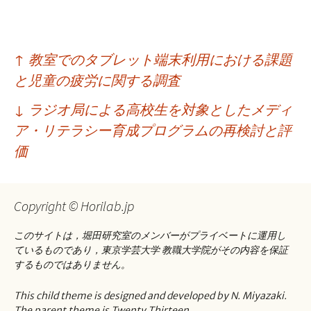
投
↑
教室でのタブレット端末利用における課題
稿
と児童の疲労に関する調査
ナ
↓
ラジオ局による高校生を対象としたメディ
ビ
ア・リテラシー育成プログラムの再検討と評
ゲ
価
ー
シ
Copyright © Horilab.jp
ョ
このサイトは，堀田研究室のメンバーがプライベートに運用し
ン
ているものであり，東京学芸大学 教職大学院がその内容を保証
するものではありません。
This child theme is designed and developed by N. Miyazaki.
The parent theme is Twenty Thirteen.