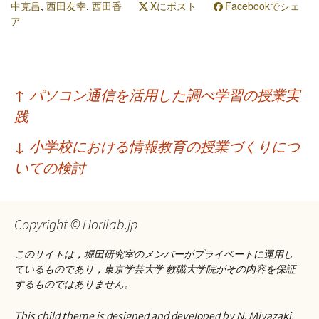
中克昌
,
西田友幸
,
西田香
Xにポスト
Facebookでシェ
ア
投
↑
パソコン通信を活用した調べ学習の授業実
稿
践
ナ
↓
小学校における情報教育の授業づくりにつ
ビ
いての検討
ゲ
ー
Copyright © Horilab.jp
シ
このサイトは，堀田研究室のメンバーがプライベートに運用し
ョ
ているものであり，東京学芸大学 教職大学院がその内容を保証
するものではありません。
ン
This child theme is designed and developed by N. Miyazaki.