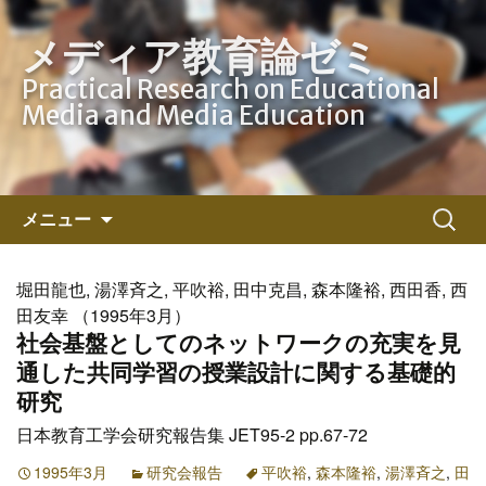
メディア教育論ゼミ
Practical Research on Educational
Media and Media Education
コ
検
メニュー
ン
索:
テ
ン
堀田龍也, 湯澤斉之, 平吹裕, 田中克昌, 森本隆裕, 西田香, 西
ツ
田友幸 （1995年3月）
へ
社会基盤としてのネットワークの充実を見
ス
通した共同学習の授業設計に関する基礎的
キ
研究
ッ
日本教育工学会研究報告集 JET95-2 pp.67-72
プ
1995年3月
研究会報告
平吹裕
,
森本隆裕
,
湯澤斉之
,
田