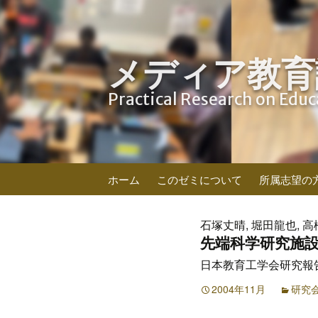
メディア教育
Practical Research on Edu
コ
ホーム
このゼミについて
所属志望の
ン
テ
ン
石塚丈晴, 堀田龍也, 高
ツ
先端科学研究施
へ
日本教育工学会研究報告集 J
ス
キ
2004年11月
研究
ッ