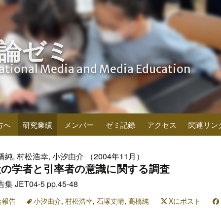
論ゼミ
cational Media and Media Education
方へ
研究業績
メンバー
ゼミ記録
アクセス
関連リン
橋純, 村松浩幸, 小汐由介 （2004年11月）
設の学者と引率者の意識に関する調査
ET04-5 pp.45-48
会報告
小汐由介
,
村松浩幸
,
石塚丈晴
,
高橋純
Xにポスト