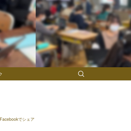
検
ク
索:
Facebookでシェア