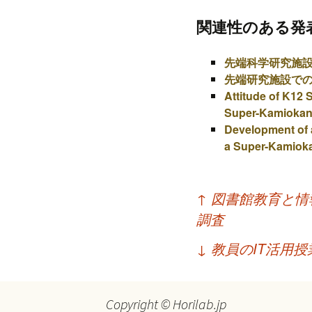
プ
関連性のある発
先端科学研究施
先端研究施設での
Attitude of K12
Super-Kamioka
Development of 
a Super-Kamioka
投
↑
図書館教育と情
稿
調査
ナ
↓
教員のIT活用
ビ
ゲ
Copyright © Horilab.jp