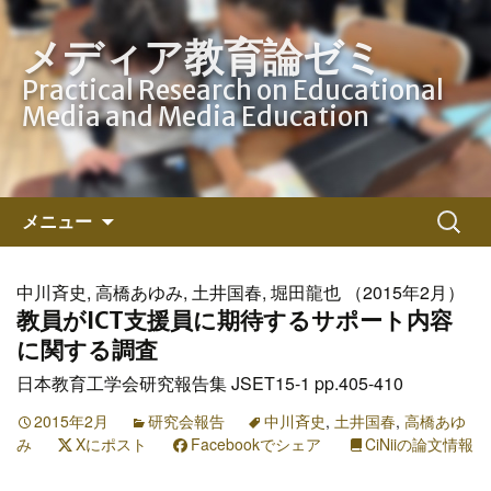
メディア教育論ゼミ
Practical Research on Educational
Media and Media Education
コ
検
メニュー
ン
索:
テ
ン
中川斉史, 高橋あゆみ, 土井国春, 堀田龍也 （2015年2月）
ツ
教員がICT支援員に期待するサポート内容
へ
に関する調査
ス
日本教育工学会研究報告集 JSET15-1 pp.405-410
キ
ッ
2015年2月
研究会報告
中川斉史
,
土井国春
,
高橋あゆ
み
Xにポスト
プ
Facebookでシェア
CiNiiの論文情報