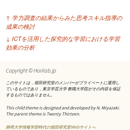
投
↑
学力調査の結果からみた思考スキル指導の
稿
成果の検討
ナ
↓
ICTを活用した探究的な学習における学習
ビ
効果の分析
ゲ
ー
Copyright © Horilab.jp
シ
このサイトは，堀田研究室のメンバーがプライベートに運用し
ョ
ているものであり，東京学芸大学 教職大学院がその内容を保証
するものではありません。
ン
This child theme is designed and developed by N. Miyazaki.
The parent theme is Twenty Thirteen.
静岡大学情報学部時代の堀田研究室Webサイトへ