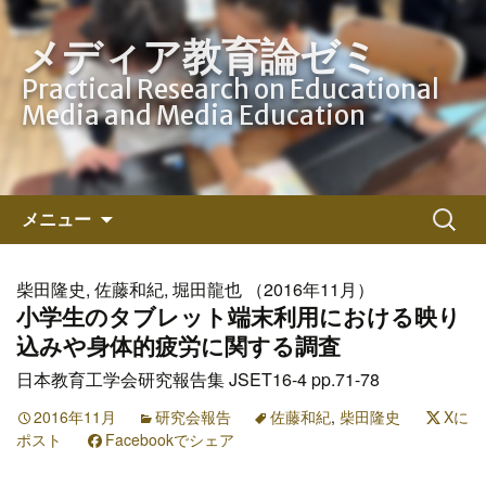
メディア教育論ゼミ
Practical Research on Educational
Media and Media Education
コ
検
メニュー
ン
索:
テ
ン
柴田隆史, 佐藤和紀, 堀田龍也 （2016年11月）
ツ
小学生のタブレット端末利用における映り
へ
込みや身体的疲労に関する調査
ス
日本教育工学会研究報告集 JSET16-4 pp.71-78
キ
ッ
2016年11月
研究会報告
佐藤和紀
,
柴田隆史
Xに
ポスト
Facebookでシェア
プ