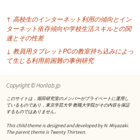
投
↑
高校生のインターネット利用の傾向とイン
稿
ターネット依存傾向や学校生活スキルとの関
ナ
連とその性差
ビ
↓
教員用タブレットPCの教室持ち込みによっ
ゲ
て生じる利用前困難の事例研究
ー
シ
Copyright © Horilab.jp
ョ
このサイトは，堀田研究室のメンバーがプライベートに運用し
ン
ているものであり，東京学芸大学 教職大学院がその内容を保証
するものではありません。
This child theme is designed and developed by N. Miyazaki.
The parent theme is Twenty Thirteen.