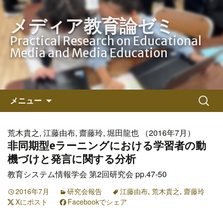
メディア教育論ゼミ
Practical Research on Educational
Media and Media Education
コ
検
メニュー
ン
索:
テ
ン
荒木貴之, 江藤由布, 齋藤玲, 堀田龍也 （2016年7月）
ツ
非同期型eラーニングにおける学習者の動
へ
機づけと発言に関する分析
ス
教育システム情報学会 第2回研究会 pp.47-50
キ
ッ
2016年7月
研究会報告
江藤由布
,
荒木貴之
,
齋藤玲
Xにポスト
プ
Facebookでシェア