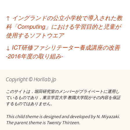
投
↑
イングランドの公立小学校で導入された教
稿
科「Computing」における学習目的と児童が
ナ
使用するソフトウエア
ビ
↓
ICT研修ファシリテーター養成講座の改善
ゲ
-2016年度の取り組み-
ー
シ
Copyright © Horilab.jp
ョ
このサイトは，堀田研究室のメンバーがプライベートに運用し
ン
ているものであり，東京学芸大学 教職大学院がその内容を保証
するものではありません。
This child theme is designed and developed by N. Miyazaki.
The parent theme is Twenty Thirteen.