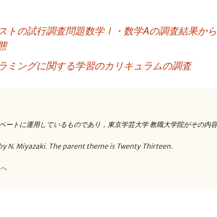
ストの試行調査問題数学Ⅰ・数学Aの調査結果か
態
ラミングに関する学習のカリキュラムの調査
ベートに運用しているものであり，東京学芸大学 教職大学院がその内
by N. Miyazaki. The parent theme is Twenty Thirteen.
トへ