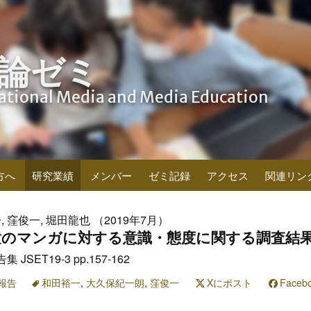
論ゼミ
cational Media and Media Education
方へ
研究業績
メンバー
ゼミ記録
アクセス
関連リン
 窪俊一, 堀田龍也 （2019年7月）
童のマンガに対する意識・態度に関する調査結
ET19-3 pp.157-162
報告
和田裕一
,
大久保紀一朗
,
窪俊一
Xにポスト
Face