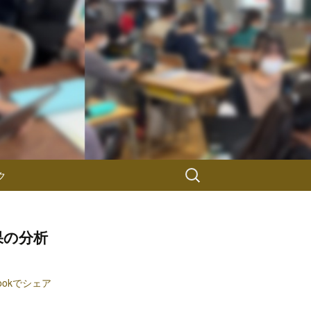
検
ク
索:
果の分析
bookでシェア