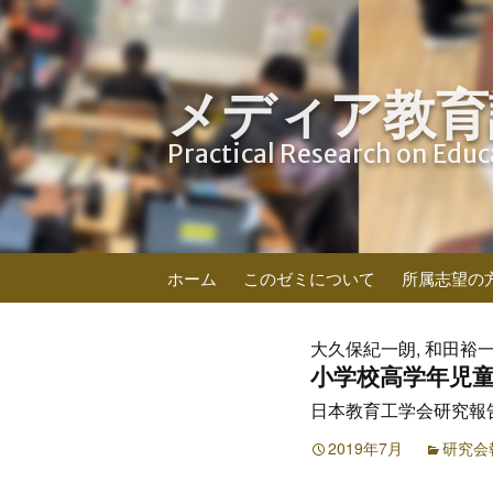
メディア教育
Practical Research on Edu
コ
ホーム
このゼミについて
所属志望の
ン
テ
ン
大久保紀一朗, 和田裕一,
ツ
小学校高学年児
へ
日本教育工学会研究報告集 JS
ス
キ
2019年7月
研究会
ッ