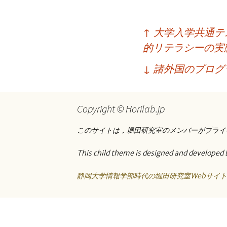
プ
投
↑
大学入学共通テ
稿
的リテラシーの実
ナ
↓
諸外国のプログ
ビ
ゲ
Copyright © Horilab.jp
ー
このサイトは，堀田研究室のメンバーがプライ
シ
ョ
This child theme is designed and developed 
ン
静岡大学情報学部時代の堀田研究室Webサイ