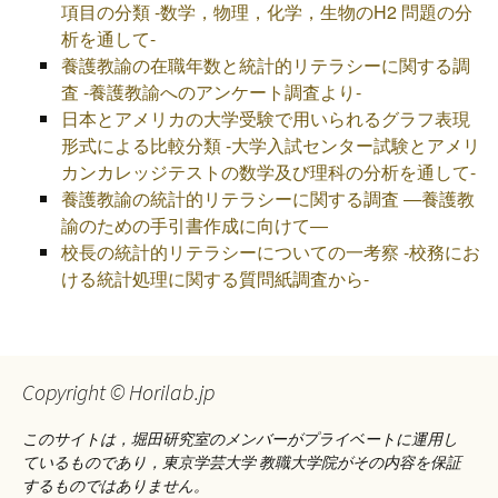
項目の分類 -数学，物理，化学，生物のH2 問題の分
析を通して-
養護教諭の在職年数と統計的リテラシーに関する調
査 -養護教諭へのアンケート調査より-
日本とアメリカの大学受験で用いられるグラフ表現
形式による比較分類 -大学入試センター試験とアメリ
カンカレッジテストの数学及び理科の分析を通して-
養護教諭の統計的リテラシーに関する調査 ―養護教
諭のための手引書作成に向けて―
校長の統計的リテラシーについての一考察 -校務にお
ける統計処理に関する質問紙調査から-
Copyright © Horilab.jp
このサイトは，堀田研究室のメンバーがプライベートに運用し
ているものであり，東京学芸大学 教職大学院がその内容を保証
するものではありません。