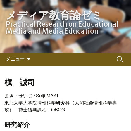
メディア教育論ゼミ
Practical Research on Educational
Media and Media Education
コ
検
メニュー
ン
索:
テ
ン
槇 誠司
ツ
へ
まき・せいじ / Seiji MAKI
ス
東北大学大学院情報科学研究科（人間社会情報科学専
キ
攻），博士後期課程・OBOG
ッ
プ
研究紹介