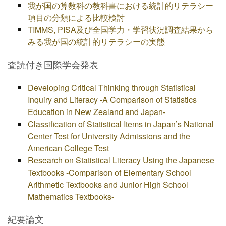
我が国の算数科の教科書における統計的リテラシー
項目の分類による比較検討
TIMMS, PISA及び全国学力・学習状況調査結果から
みる我が国の統計的リテラシーの実態
査読付き国際学会発表
Developing Critical Thinking through Statistical
Inquiry and Literacy -A Comparison of Statistics
Education in New Zealand and Japan-
Classification of Statistical Items in Japan’s National
Center Test for University Admissions and the
American College Test
Research on Statistical Literacy Using the Japanese
Textbooks -Comparison of Elementary School
Arithmetic Textbooks and Junior High School
Mathematics Textbooks-
紀要論文