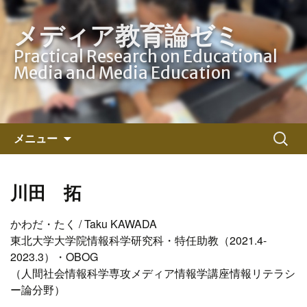
メディア教育論ゼミ
Practical Research on Educational
Media and Media Education
コ
検
メニュー
ン
索:
テ
ン
川田 拓
ツ
へ
かわだ・たく / Taku KAWADA
ス
東北大学大学院情報科学研究科・特任助教（2021.4-
キ
2023.3）・OBOG
ッ
（人間社会情報科学専攻メディア情報学講座情報リテラシ
プ
ー論分野）