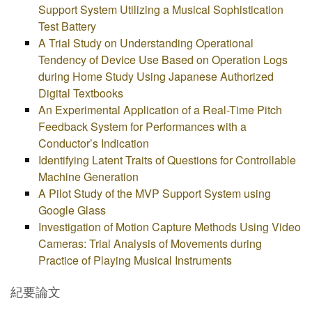
Support System Utilizing a Musical Sophistication
Test Battery
A Trial Study on Understanding Operational
Tendency of Device Use Based on Operation Logs
during Home Study Using Japanese Authorized
Digital Textbooks
An Experimental Application of a Real-Time Pitch
Feedback System for Performances with a
Conductor’s Indication
Identifying Latent Traits of Questions for Controllable
Machine Generation
A Pilot Study of the MVP Support System using
Google Glass
Investigation of Motion Capture Methods Using Video
Cameras: Trial Analysis of Movements during
Practice of Playing Musical Instruments
紀要論文