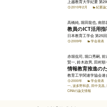
上越教育大学紀要 第29巻 
プ
2010年2月
紀要論
高橋純, 堀田龍也, 南部
教員のICT活用
日本教育工学会 第25回全
2009年
学会発表
赤堀侃司, 堀口秀嗣, 前
賢一, 鈴木政男, 田村順一
情報教育推進の
教育工学関連学協会連合 
2000年
学会発表
一
,
波多野和彦
,
田中克昌
,
CiNiiの論文情報