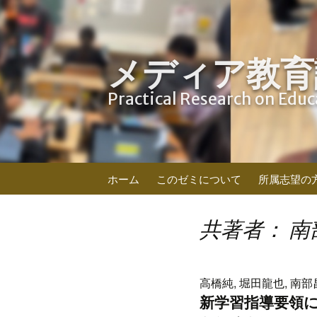
メディア教育
Practical Research on Edu
コ
ホーム
このゼミについて
所属志望の
ン
テ
ン
共著者： 南
ツ
へ
ス
高橋純, 堀田龍也, 南部
キ
新学習指導要領に
ッ