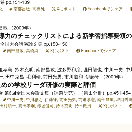
pp.131-139
文
南部昌敏
,
高橋純
Xにポスト
Facebookでシェア
昌敏 （2009年）
指導力のチェックリストによる新学習指導要領
国大会講演論文集 pp.153-156
南部昌敏
,
高橋純
Xにポスト
Facebookでシェア
迫孝憲, 鈴木克明, 南部昌敏, 波多野和彦, 堀田龍也, 中川一史, 中
, 田中克昌, 毛利靖, 前田光男, 市川道和, 伊藤守 （2000年）
ための学校リーダ研修の実際と評価
第6回全国大会論文集（課題研究） （第１分冊）pp.451-454
中川一史
,
中川忠之
,
伊藤守
,
前田光男
,
前迫孝憲
,
南部昌敏
,
堀口秀
田村順一
,
真田孝則
,
赤堀侃司
,
鈴木克明
,
鈴木政男
Xにポスト