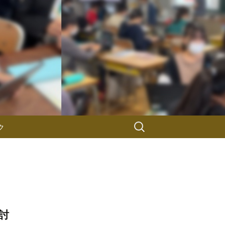
検
ク
索:
討