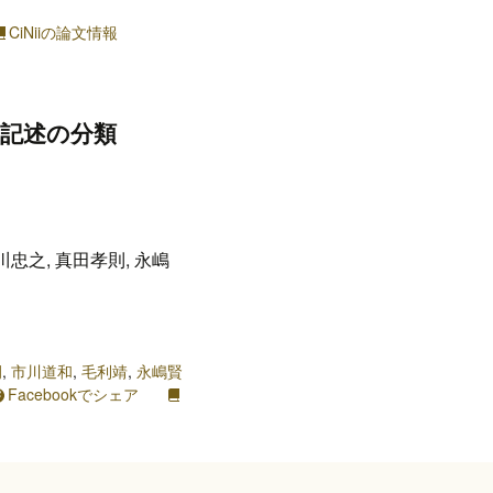
CiNiiの論文情報
の記述の分類
川忠之, 真田孝則, 永嶋
嗣
,
市川道和
,
毛利靖
,
永嶋賢
Facebookでシェア