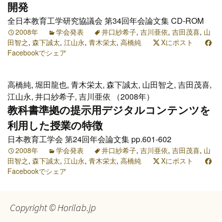
開発
全日本教育工学研究協議会 第34回年会論文集 CD-ROM
2008年
学会発表
井口紗希子
,
吉川亜依
,
吉田茂喜
,
山
田智之
,
森下誠太
,
江山永
,
青木栄太
,
高橋純
Xにポスト
Facebookでシェア
高橋純, 堀田龍也, 青木栄太, 森下誠太, 山田智之, 吉田茂喜,
江山永, 井口紗希子, 吉川亜依 （2008年）
教科書準拠の提示用デジタルコンテンツを
利用した授業の特徴
日本教育工学会 第24回年会論文集 pp.601-602
2008年
学会発表
井口紗希子
,
吉川亜依
,
吉田茂喜
,
山
田智之
,
森下誠太
,
江山永
,
青木栄太
,
高橋純
Xにポスト
Facebookでシェア
Copyright © Horilab.jp