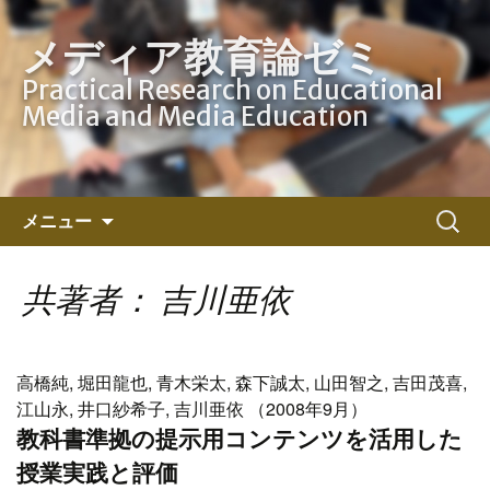
メディア教育論ゼミ
Practical Research on Educational
Media and Media Education
コ
検
メニュー
ン
索:
テ
ン
共著者： 吉川亜依
ツ
へ
ス
高橋純, 堀田龍也, 青木栄太, 森下誠太, 山田智之, 吉田茂喜,
キ
江山永, 井口紗希子, 吉川亜依 （2008年9月）
ッ
教科書準拠の提示用コンテンツを活用した
プ
授業実践と評価