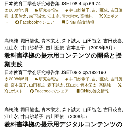
日本教育工学会研究報告集 JSET08-4 pp.69-74
2008年9月
研究会報告
井口紗希子
,
吉川亜依
,
吉田茂
喜
,
山田智之
,
森下誠太
,
江山永
,
青木栄太
,
高橋純
Xにポス
ト
Facebookでシェア
CiNiiの論文情報
高橋純, 堀田龍也, 青木栄太, 森下誠太, 山田智之, 吉田茂喜,
江山永, 井口紗希子, 吉川亜依, 宮本直子 （2008年5月）
教科書準拠の提示用コンテンツの開発と授
業実践
日本教育工学会研究報告集 JSET08-2 pp.183-190
2008年5月
研究会報告
井口紗希子
,
吉川亜依
,
吉田茂
喜
,
宮本直子
,
山田智之
,
森下誠太
,
江山永
,
青木栄太
,
高橋純
Xにポスト
Facebookでシェア
CiNiiの論文情報
高橋純, 堀田龍也, 青木栄太, 森下誠太, 山田智之, 吉田茂喜,
江山永, 井口紗希子, 吉川亜依 （2008年）
教科書準拠の提示用デジタルコンテンツの