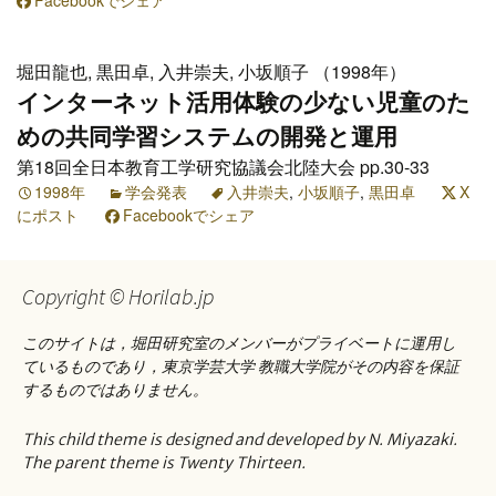
Facebookでシェア
堀田龍也, 黒田卓, 入井崇夫, 小坂順子 （1998年）
インターネット活用体験の少ない児童のた
めの共同学習システムの開発と運用
第18回全日本教育工学研究協議会北陸大会 pp.30-33
1998年
学会発表
入井崇夫
,
小坂順子
,
黒田卓
X
にポスト
Facebookでシェア
Copyright © Horilab.jp
このサイトは，堀田研究室のメンバーがプライベートに運用し
ているものであり，東京学芸大学 教職大学院がその内容を保証
するものではありません。
This child theme is designed and developed by N. Miyazaki.
The parent theme is Twenty Thirteen.