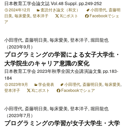
日本教育工学会論文誌 Vol.48 Suppl. pp.249-252
2024年12月
査読付き論文（和文）
小田理代
,
斎藤明
日美
,
毎床愛美
,
登本洋子
Xにポスト
Facebookでシェ
ア
小田理代, 斎藤明日美, 毎床愛美, 登本洋子, 堀田龍也
（2023年9月）
プログラミングの学習による女子大学生・
大学院生のキャリア意識の変化
日本教育工学会 2023年秋季全国大会講演論文集 pp.183-
184
2023年9月
学会発表
小田理代
,
斎藤明日美
,
毎床愛美
,
登本洋子
Xにポスト
Facebookでシェア
小田理代, 斎藤明日美, 毎床愛美, 登本洋子, 堀田龍也
（2023年7月）
プログラミングの学習が女子大学生・大学