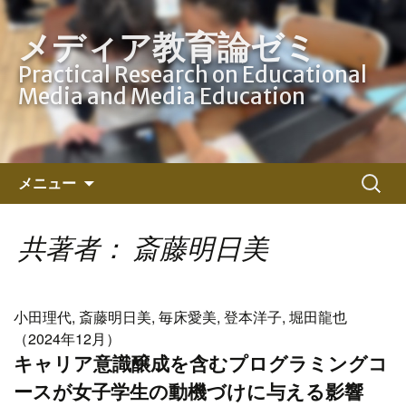
メディア教育論ゼミ
Practical Research on Educational
Media and Media Education
コ
検
メニュー
ン
索:
テ
ン
共著者： 斎藤明日美
ツ
へ
ス
小田理代, 斎藤明日美, 毎床愛美, 登本洋子, 堀田龍也
キ
（2024年12月）
ッ
キャリア意識醸成を含むプログラミングコ
プ
ースが女子学生の動機づけに与える影響