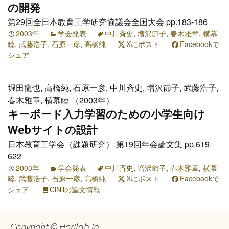
の開発
第29回全日本教育工学研究協議会全国大会 pp.183-186
2003年
学会発表
中川斉史
,
増沢節子
,
春木雅章
,
横幕
睦
,
武藤浩子
,
石原一彦
,
高橋純
Xにポスト
Facebookで
シェア
堀田龍也, 高橋純, 石原一彦, 中川斉史, 増沢節子, 武藤浩子,
春木雅章, 横幕睦 （2003年）
キーボード入力学習のための小学生向け
Webサイトの設計
日本教育工学会（課題研究） 第19回年会論文集 pp.619-
622
2003年
学会発表
中川斉史
,
増沢節子
,
春木雅章
,
横幕
睦
,
武藤浩子
,
石原一彦
,
高橋純
Xにポスト
Facebookで
シェア
CiNiiの論文情報
Copyright © Horilab.jp