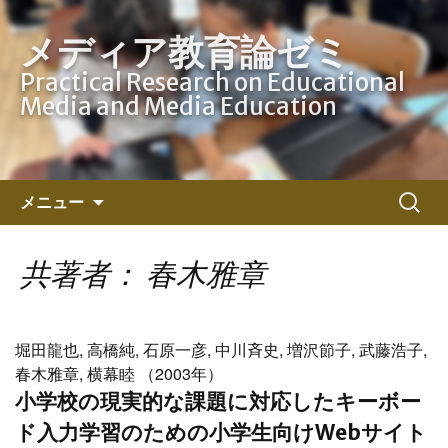
メディア教育論ゼミ
Practical Research on Educational
Media and Media Education
コ
検
メニュー
ン
索:
テ
ン
共著者： 春木雅章
ツ
へ
ス
堀田龍也, 高橋純, 石原一彦, 中川斉史, 増沢節子, 武藤浩子,
キ
春木雅章, 横幕睦 （2003年）
ッ
小学校の現実的な課題に対応したキーボー
プ
ド入力学習のための小学生向けWebサイト