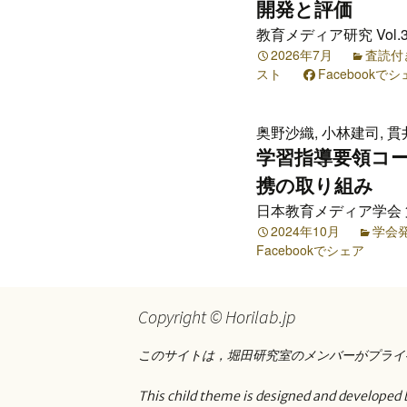
プ
開発と評価
教育メディア研究 Vol.3
2026年7月
査読付
スト
Facebookで
奥野沙織, 小林建司, 貫
学習指導要領コード
携の取り組み
日本教育メディア学会 第3
2024年10月
学会
Facebookでシェア
Copyright © Horilab.jp
このサイトは，堀田研究室のメンバーがプライ
This child theme is designed and developed 