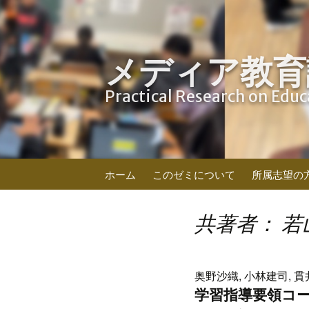
メディア教育
Practical Research on Edu
コ
ホーム
このゼミについて
所属志望の
ン
テ
ン
共著者： 若
ツ
へ
ス
奥野沙織, 小林建司, 貫
キ
学習指導要領コード
ッ