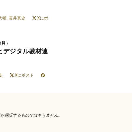
大輔
,
貫井真史
Xにポ
0月）
開発とデジタル教材連
史
Xにポスト
容を保証するものではありません。