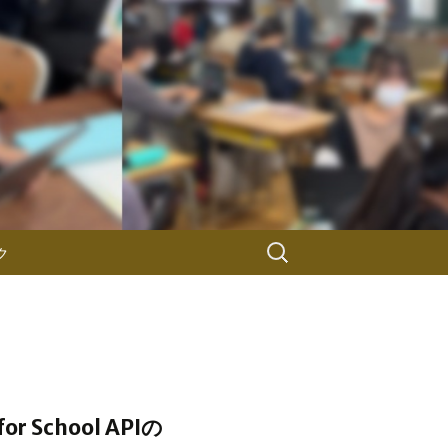
検
ク
索:
chool APIの