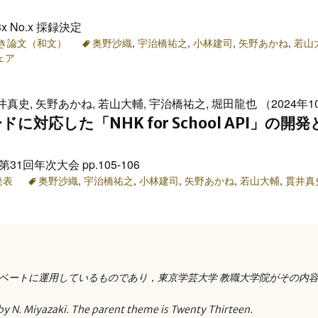
x No.x 採録決定
き論文（和文）
奥野沙織
,
宇治橋祐之
,
小林建司
,
矢野あかね
,
若山
シェア
井真史, 矢野あかね, 若山大輔, 宇治橋祐之, 堀田龍也 （2024年1
に対応した「NHK for School API」の
1回年次大会 pp.105-106
発表
奥野沙織
,
宇治橋祐之
,
小林建司
,
矢野あかね
,
若山大輔
,
貫井真
ベートに運用しているものであり，東京学芸大学 教職大学院がその内
by N. Miyazaki. The parent theme is Twenty Thirteen.