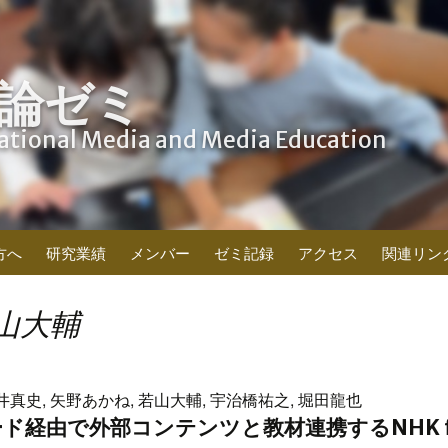
論ゼミ
cational Media and Media Education
方へ
研究業績
メンバー
ゼミ記録
アクセス
関連リン
山大輔
井真史, 矢野あかね, 若山大輔, 宇治橋祐之, 堀田龍也
経由で外部コンテンツと教材連携するNHK for S