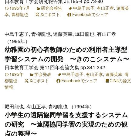
日本教育工学会研究報告集 JET95-4 pp.73-80
1995年7月
研究会報告
中島千恵子
,
有山正孝
,
遠藤英
幸
,
青柳龍也
Xにポスト
Facebookでシェア
中島千恵子, 青柳龍也, 遠藤英幸, 堀田龍也, 有山正孝
（1995年）
幼稚園の初心者教師のための利用者主導型
学習システムの開発 〜きのこシステム〜
日本教育工学会 第11回年会論文集 pp.341-342
1995年
学会発表
中島千恵子
,
有山正孝
,
遠藤英幸
,
青
柳龍也
Xにポスト
Facebookでシェア
CiNiiの論文
情報
堀田龍也, 有山正孝, 青柳龍也 （1994年）
小学生の遠隔協同学習を支援するシステム
の研究 〜遠隔協同学習の実現のための観
点の整理〜