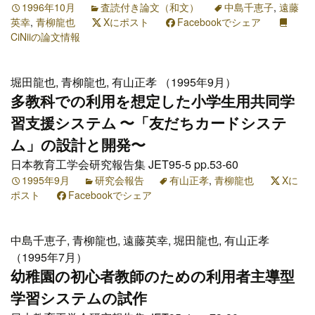
1996年10月
査読付き論文（和文）
中島千恵子
,
遠藤
英幸
,
青柳龍也
Xにポスト
Facebookでシェア
CiNiiの論文情報
堀田龍也, 青柳龍也, 有山正孝 （1995年9月）
多教科での利用を想定した小学生用共同学
習支援システム 〜「友だちカードシステ
ム」の設計と開発〜
日本教育工学会研究報告集 JET95-5 pp.53-60
1995年9月
研究会報告
有山正孝
,
青柳龍也
Xに
ポスト
Facebookでシェア
中島千恵子, 青柳龍也, 遠藤英幸, 堀田龍也, 有山正孝
（1995年7月）
幼稚園の初心者教師のための利用者主導型
学習システムの試作