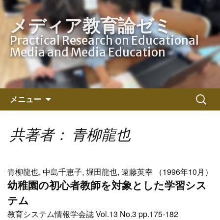
メディア教育論ゼミ
Practical Research on Educational
Media and Media Education
コ
検
メニュー
ン
索:
テ
ン
共著者： 青柳龍也
ツ
へ
ス
青柳龍也, 中島千恵子, 堀田龍也, 遠藤英幸 （1996年10月）
キ
幼稚園の初心者教師を対象とした学習シス
ッ
テム
プ
教育システム情報学会誌 Vol.13 No.3 pp.175-182