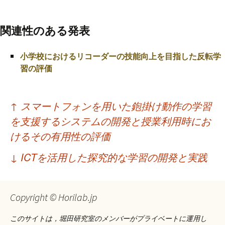
関連性のある発表
小学校におけるリコーダーの技能向上を目指した反転学
習の評価
投
↑
スマートフォンを用いた鉋掛け動作の学習
稿
を支援するシステムの開発と授業利用時にお
ナ
けるその有用性の評価
ビ
↓
ICTを活用した探究的な学習の開発と実践
ゲ
ー
Copyright © Horilab.jp
シ
このサイトは，堀田研究室のメンバーがプライベートに運用し