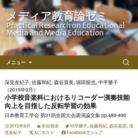
メディア教育論ゼミ
Practical Research on Educational
Media and Media Education
コ
検
メニュー
ン
索:
テ
ン
深見友紀子, 佐藤和紀, 森谷直美, 堀田龍也, 中平勝子
ツ
（2015年9月）
へ
小学校音楽科におけるリコーダー演奏技能
ス
向上を目指した反転学習の効果
キ
日本教育工学会 第31回全国大会講演論文集 pp.489-490
ッ
プ
2015年9月
学会発表
中平勝子
,
佐藤和紀
,
森谷直美
,
深
見友紀子
Xにポスト
Facebookでシェア