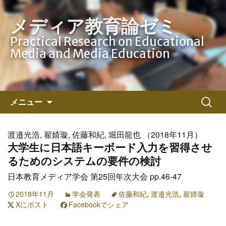
メディア教育論ゼミ
Practical Research on Educational
Media and Media Education
コ
検
メニュー
ン
索:
テ
ン
渡邉光浩, 翟婧璇, 佐藤和紀, 堀田龍也 （2018年11月）
ツ
大学生に日本語キーボード入力を習得させ
へ
るためのシステムの要件の検討
ス
日本教育メディア学会 第25回年次大会 pp.46-47
キ
ッ
2018年11月
学会発表
佐藤和紀
,
渡邉光浩
,
翟婧璇
Xにポスト
プ
Facebookでシェア