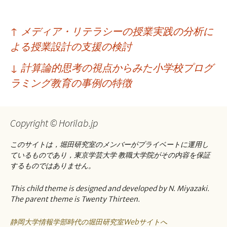
投
↑
メディア・リテラシーの授業実践の分析に
稿
よる授業設計の支援の検討
ナ
↓
計算論的思考の視点からみた小学校プログ
ビ
ラミング教育の事例の特徴
ゲ
ー
Copyright © Horilab.jp
シ
このサイトは，堀田研究室のメンバーがプライベートに運用し
ョ
ているものであり，東京学芸大学 教職大学院がその内容を保証
するものではありません。
ン
This child theme is designed and developed by N. Miyazaki.
The parent theme is Twenty Thirteen.
静岡大学情報学部時代の堀田研究室Webサイトへ