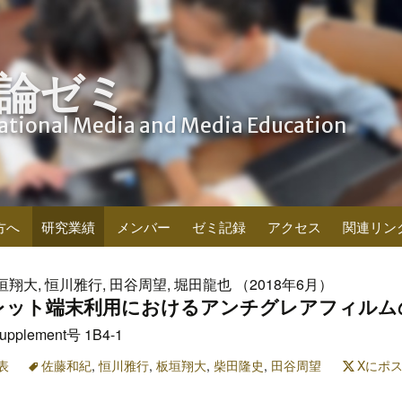
論ゼミ
cational Media and Media Education
方へ
研究業績
メンバー
ゼミ記録
アクセス
関連リン
垣翔大, 恒川雅行, 田谷周望, 堀田龍也 （2018年6月）
レット端末利用におけるアンチグレアフィルム
plement号 1B4-1
表
佐藤和紀
,
恒川雅行
,
板垣翔大
,
柴田隆史
,
田谷周望
Xにポ