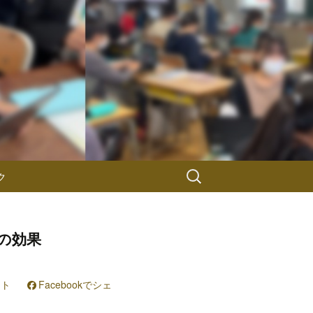
検
ク
索:
の効果
スト
Facebookでシェ