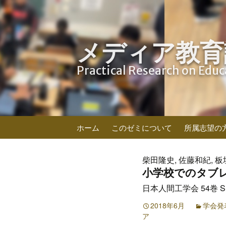
メディア教育
Practical Research on Edu
コ
ホーム
このゼミについて
所属志望の
ン
テ
ン
柴田隆史, 佐藤和紀, 板
ツ
小学校でのタブ
へ
日本人間工学会 54巻 Sup
ス
キ
2018年6月
学会発
ア
ッ