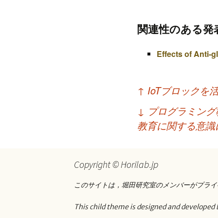
プ
関連性のある発
Effects of Anti-
投
↑
IoTブロックを
稿
↓
プログラミング
ナ
教育に関する意識
ビ
ゲ
Copyright © Horilab.jp
ー
このサイトは，堀田研究室のメンバーがプライ
シ
ョ
This child theme is designed and developed 