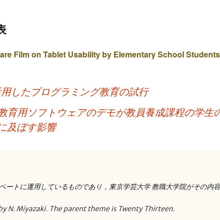
表
glare Film on Tablet Usability by Elementary School Students
活用したプログラミング教育の試行
教育用ソフトウェアのデモが教員養成課程の学生
に及ぼす影響
ベートに運用しているものであり，東京学芸大学 教職大学院がその内
by N. Miyazaki. The parent theme is Twenty Thirteen.