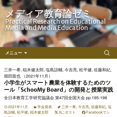
メディア教育論ゼミ
Practical Research on Educational
Media and Media Education
コ
検
メニュー
ン
索:
テ
ン
三井一希, 稲木健太郎, 塩島諒輔, 今吉亮, 松平健, 佐藤和紀,
ツ
堀田龍也 （2021年11月）
へ
小学生がスマート農業を体験するためのツ
ス
ール「SchooMy Board」の開発と授業実践
キ
全日本教育工学研究協議会 第47回全国大会 pp.195-198
ッ
プ
2021年11月
学会発表
三井一希
,
今吉亮
,
佐藤和紀
,
塩
島諒輔
,
松平健
,
稲木健太郎
Xにポスト
Facebookでシ