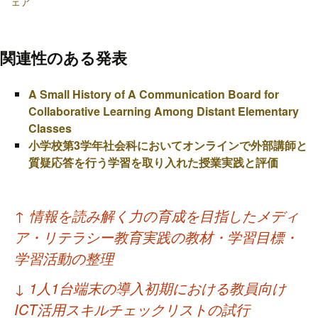
ェア
関連性のある発表
A Small History of A Communication Board for
Collaborative Learning Among Distant Elementary
Classes
小学校第3学年社会科においてオンラインで外部講師と
質疑応答を行う学習を取り入れた授業実践と評価
投
↑
情報を読み解く力の育成を目指したメディ
稿
ア・リテラシー教育実践の教材・学習目標・
ナ
学習活動の整理
ビ
↓
1人1台端末の導入初期における教員向け
ゲ
ICT活用スキルチェックリストの試行