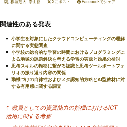
朗
,
板垣翔大
,
泰山裕
Xにポスト
Facebookでシェア
関連性のある発表
小学生を対象にしたクラウドコンピューティングの理解
に関する実態調査
小学校の総合的な学習の時間におけるプログラミングに
よる地域の課題解決を考える学習の実践と効果の検討
思考スキルの転移に繋がる認識と思考ツールポートフォ
リオの振り返り内容の関係
動機づけの自律性およびメタ認知的方略とAI型教材に対
する有用感に関する調査
投
↑
教員としての資質能力の指標におけるICT
稿
活用に関する考察
ナ