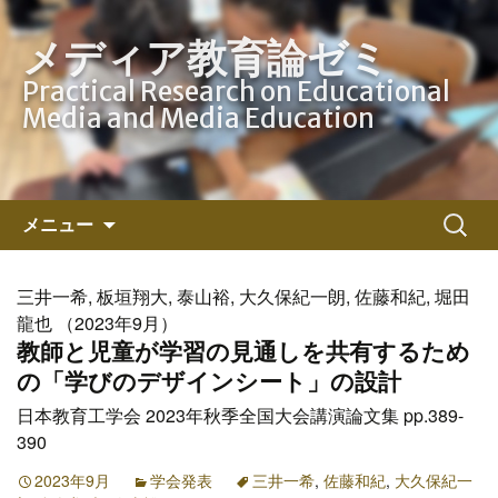
メディア教育論ゼミ
Practical Research on Educational
Media and Media Education
コ
検
メニュー
ン
索:
テ
ン
三井一希, 板垣翔大, 泰山裕, 大久保紀一朗, 佐藤和紀, 堀田
ツ
龍也 （2023年9月）
へ
教師と児童が学習の見通しを共有するため
ス
の「学びのデザインシート」の設計
キ
日本教育工学会 2023年秋季全国大会講演論文集 pp.389-
ッ
390
プ
2023年9月
学会発表
三井一希
,
佐藤和紀
,
大久保紀一