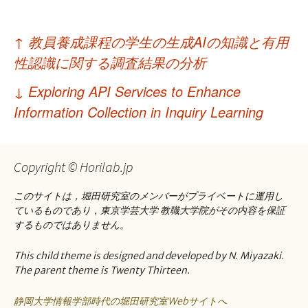
投
↑
教員養成課程の学生の生成AIの知識と有用
稿
性認識に関する調査結果の分析
ナ
↓
Exploring API Services to Enhance
ビ
Information Collection in Inquiry Learning
ゲ
ー
Copyright © Horilab.jp
シ
このサイトは，堀田研究室のメンバーがプライベートに運用し
ョ
ているものであり，東京学芸大学 教職大学院がその内容を保証
するものではありません。
ン
This child theme is designed and developed by N. Miyazaki.
The parent theme is Twenty Thirteen.
静岡大学情報学部時代の堀田研究室Webサイトへ