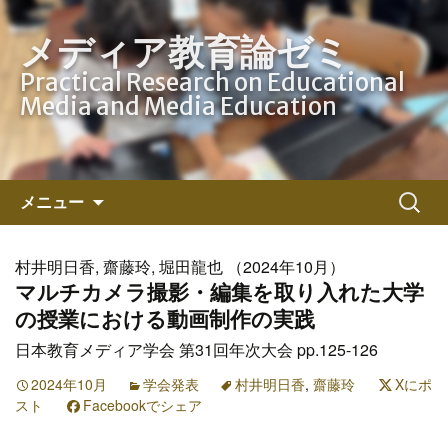
メディア教育論ゼミ
Practical Research on Educational
Media and Media Education
コ
検
メニュー
ン
索:
テ
ン
村井明日香, 齋藤玲, 堀田龍也 （2024年10月）
ツ
マルチカメラ撮影・編集を取り入れた大学
へ
の授業における動画制作の実践
ス
日本教育メディア学会 第31回年次大会 pp.125-126
キ
ッ
2024年10月
学会発表
村井明日香
,
齋藤玲
Xにポ
スト
Facebookでシェア
プ