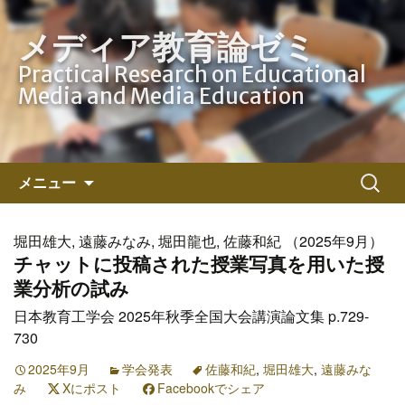
メディア教育論ゼミ
Practical Research on Educational
Media and Media Education
コ
検
メニュー
ン
索:
テ
ン
堀田雄大, 遠藤みなみ, 堀田龍也, 佐藤和紀 （2025年9月）
ツ
チャットに投稿された授業写真を用いた授
へ
業分析の試み
ス
日本教育工学会 2025年秋季全国大会講演論文集 p.729-
キ
730
ッ
プ
2025年9月
学会発表
佐藤和紀
,
堀田雄大
,
遠藤みな
み
Xにポスト
Facebookでシェア