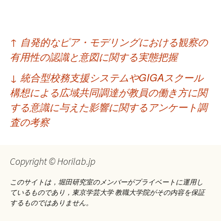
投
↑
自発的なピア・モデリングにおける観察の
稿
有用性の認識と意図に関する実態把握
ナ
↓
統合型校務支援システムやGIGAスクール
ビ
構想による広域共同調達が教員の働き方に関
ゲ
する意識に与えた影響に関するアンケート調
査の考察
ー
シ
ョ
Copyright © Horilab.jp
ン
このサイトは，堀田研究室のメンバーがプライベートに運用し
ているものであり，東京学芸大学 教職大学院がその内容を保証
するものではありません。