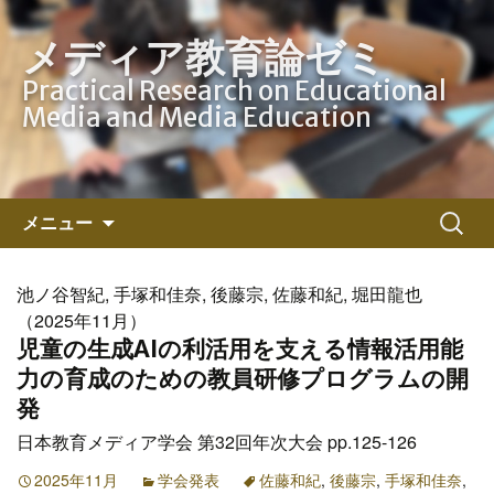
メディア教育論ゼミ
Practical Research on Educational
Media and Media Education
コ
検
メニュー
ン
索:
テ
ン
池ノ谷智紀, 手塚和佳奈, 後藤宗, 佐藤和紀, 堀田龍也
ツ
（2025年11月）
へ
児童の生成AIの利活用を支える情報活用能
ス
力の育成のための教員研修プログラムの開
キ
発
ッ
日本教育メディア学会 第32回年次大会 pp.125-126
プ
2025年11月
学会発表
佐藤和紀
,
後藤宗
,
手塚和佳奈
,