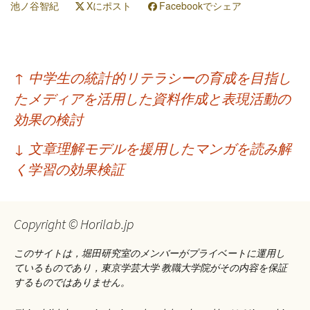
池ノ谷智紀
Xにポスト
Facebookでシェア
投
↑
中学生の統計的リテラシーの育成を目指し
稿
たメディアを活用した資料作成と表現活動の
ナ
効果の検討
ビ
↓
文章理解モデルを援用したマンガを読み解
ゲ
く学習の効果検証
ー
シ
Copyright © Horilab.jp
ョ
このサイトは，堀田研究室のメンバーがプライベートに運用し
ン
ているものであり，東京学芸大学 教職大学院がその内容を保証
するものではありません。