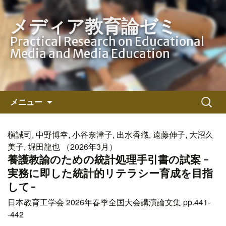
メディア教育論ゼミ
Practical Research on Educational
Media and Media Education
コ
検
メニュー
ン
索:
テ
ン
槇誠司, 中野博幸, 小谷奈津子, 出水香織, 遠藤伸子, 大沼久
ツ
美子, 堀田龍也 （2026年3月）
へ
養護教諭のための統計処理手引書の試案 -
ス
実務に即した統計的リテラシー育成を目指
キ
して-
ッ
日本教育工学会 2026年春季全国大会講演論文集 pp.441-
プ
-442