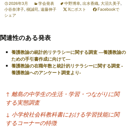
2026年3月
学会発表
中野博幸
,
出水香織
,
大沼久美子
,
小谷奈津子
,
槇誠司
,
遠藤伸子
Xにポスト
Facebookで
シェア
関連性のある発表
養護教諭の統計的リテラシーに関する調査 ―養護教諭の
ための手引書作成に向けて―
養護教諭の在職年数と統計的リテラシーに関する調査 -
養護教諭へのアンケート調査より-
投
↑
離島の中学生の生活・学習・つながりに関
稿
する実態調査
ナ
↓
小学校社会科教科書における学習技能に関
ビ
するコーナーの特徴