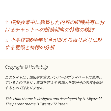
投
↑
模擬授業中に観察した内容の即時共有にお
稿
けるチャットへの投稿傾向の特徴の検討
ナ
↓
小学校第6学年児童が捉える振り返りに対
ビ
する意識と特徴の分析
ゲ
ー
Copyright © Horilab.jp
シ
このサイトは，堀田研究室のメンバーがプライベートに運用し
ョ
ているものであり，東京学芸大学 教職大学院がその内容を保証
するものではありません。
ン
This child theme is designed and developed by N. Miyazaki.
The parent theme is Twenty Thirteen.