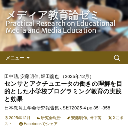
メディア教育論ゼミ
Practical Research on Educational
Media and Media Education
コ
検
メニュー
ン
索:
テ
ン
田中萌, 安藤明伸, 堀田龍也 （2025年12月）
ツ
センサとアクチュエータの働きの理解を目
へ
的とした小学校プログラミング教育の実践
ス
と効果
キ
日本教育工学会研究報告集 JSET2025-4 pp.351-358
ッ
プ
2025年12月
研究会報告
安藤明伸
,
田中萌
Xにポ
スト
Facebookでシェア