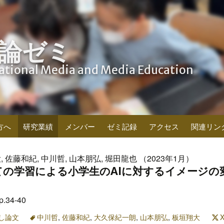
論ゼミ
cational Media and Media Education
方へ
研究業績
メンバー
ゼミ記録
アクセス
関連リン
 佐藤和紀, 中川哲, 山本朋弘, 堀田龍也 （2023年1月）
ての学習による小学生のAIに対するイメージの
.34-40
し論文
中川哲
,
佐藤和紀
,
大久保紀一朗
,
山本朋弘
,
板垣翔大