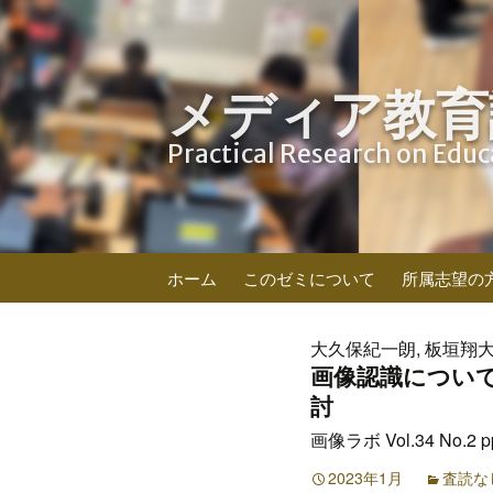
メディア教育
Practical Research on Edu
コ
ホーム
このゼミについて
所属志望の
ン
テ
ン
大久保紀一朗, 板垣翔大,
ツ
画像認識につい
へ
討
ス
画像ラボ Vol.34 No.2 pp
キ
ッ
2023年1月
査読な