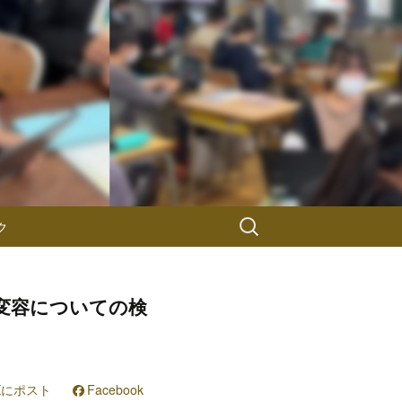
検
ク
索:
変容についての検
Xにポスト
Facebook