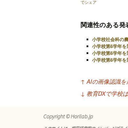
プ
でシェア
関連性のある発
小学校社会科の
小学校第6学年を
小学校第6学年を
小学校第6学年を
投
↑
AIの画像認識
稿
↓
教育DXで学校
ナ
ビ
Copyright © Horilab.jp
ゲ