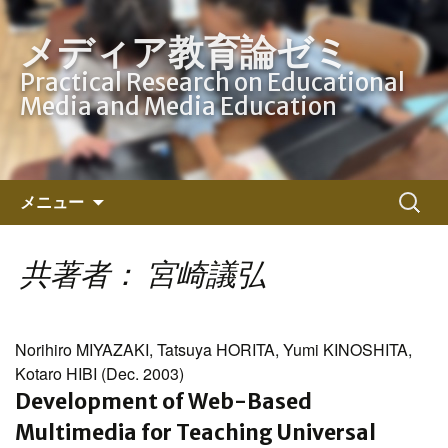
メディア教育論ゼミ
Practical Research on Educational
Media and Media Education
コ
検
メニュー
ン
索:
テ
ン
共著者： 宮崎議弘
ツ
へ
ス
Norihiro MIYAZAKI, Tatsuya HORITA, Yumi KINOSHITA,
キ
Kotaro HIBI (Dec. 2003)
ッ
Development of Web-Based
プ
Multimedia for Teaching Universal