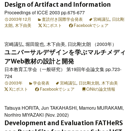
Design of Artifact and Information
Proceedings of ICCE 2003 pp.675-677
2003年12月
査読付き国際学会発表
宮崎議弘
,
日比剛
太朗
,
木下由美
Xにポスト
Facebookでシェア
宮崎議弘, 堀田龍也, 木下由美, 日比剛太朗 （2003年）
ユニバーサルデザインを学ぶマルチメディ
アWeb教材の設計と開発
日本教育工学会（一般研究） 第19回年会論文集 pp.723-
724
2003年
学会発表
宮崎議弘
,
日比剛太朗
,
木下由美
Xにポスト
Facebookでシェア
CiNiiの論文情報
Tatsuya HORITA, Jun TAKAHASHI, Mamoru MURAKAMI,
Norihiro MIYAZAKI (Nov. 2002)
Development and Evaluation FATHeRS