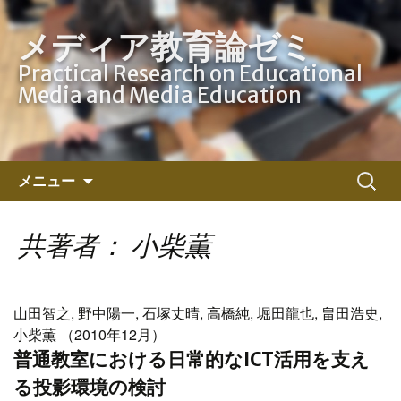
メディア教育論ゼミ
Practical Research on Educational
Media and Media Education
コ
検
メニュー
ン
索:
テ
ン
共著者： 小柴薫
ツ
へ
ス
山田智之, 野中陽一, 石塚丈晴, 高橋純, 堀田龍也, 畠田浩史,
キ
小柴薫 （2010年12月）
ッ
普通教室における日常的なICT活用を支え
プ
る投影環境の検討