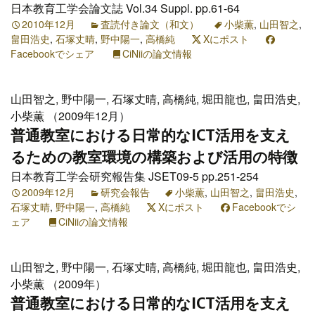
日本教育工学会論文誌 Vol.34 Suppl. pp.61-64
2010年12月
査読付き論文（和文）
小柴薫
,
山田智之
,
畠田浩史
,
石塚丈晴
,
野中陽一
,
高橋純
Xにポスト
Facebookでシェア
CiNiiの論文情報
山田智之, 野中陽一, 石塚丈晴, 高橋純, 堀田龍也, 畠田浩史,
小柴薫 （2009年12月）
普通教室における日常的なICT活用を支え
るための教室環境の構築および活用の特徴
日本教育工学会研究報告集 JSET09-5 pp.251-254
2009年12月
研究会報告
小柴薫
,
山田智之
,
畠田浩史
,
石塚丈晴
,
野中陽一
,
高橋純
Xにポスト
Facebookでシ
ェア
CiNiiの論文情報
山田智之, 野中陽一, 石塚丈晴, 高橋純, 堀田龍也, 畠田浩史,
小柴薫 （2009年）
普通教室における日常的なICT活用を支え