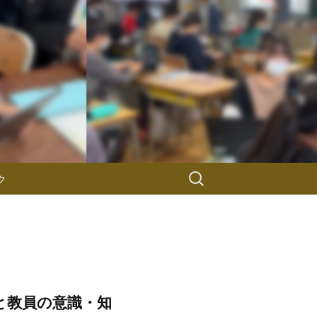
検
ク
索:
と教員の意識・知