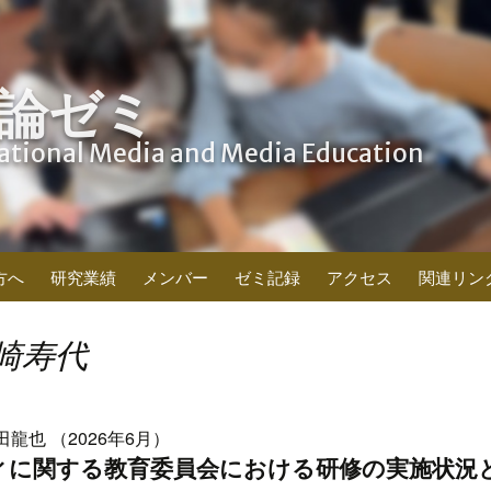
論ゼミ
cational Media and Media Education
方へ
研究業績
メンバー
ゼミ記録
アクセス
関連リン
崎寿代
田龍也 （2026年6月）
ィに関する教育委員会における研修の実施状況