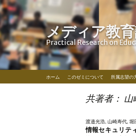
メディア教育
Practical Research on Edu
コ
ホーム
このゼミについて
所属志望の
ン
テ
ン
共著者： 山
ツ
へ
ス
渡邉光浩, 山崎寿代, 堀
キ
情報セキュリテ
ッ