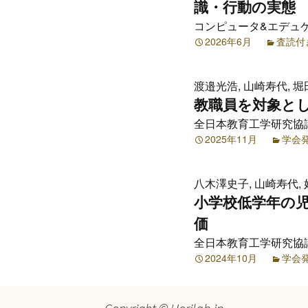
プ
識・行動の実態
コンピュータ&エデュケーショ
2026年6月
査読付
渡邉光浩, 山崎寿代, 堀
教職員を対象と
全日本教育工学研究協議会
2025年11月
学会
八木澤史子, 山崎寿代, 
小学校低学年の
価
全日本教育工学研究協議会
2024年10月
学会