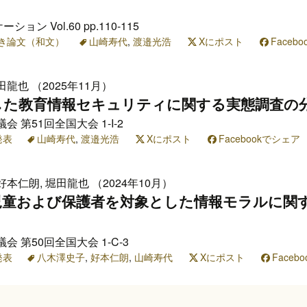
ン Vol.60 pp.110-115
き論文（和文）
山崎寿代
,
渡邉光浩
Xにポスト
Faceb
田龍也 （2025年11月）
した教育情報セキュリティに関する実態調査の
 第51回全国大会 1-I-2
発表
山崎寿代
,
渡邉光浩
Xにポスト
Facebookでシェア
好本仁朗, 堀田龍也 （2024年10月）
児童および保護者を対象とした情報モラルに関
 第50回全国大会 1-C-3
発表
八木澤史子
,
好本仁朗
,
山崎寿代
Xにポスト
Faceb