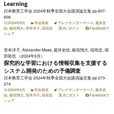
Learning
日本教育工学会 2024年秋季全国大会講演論文集 pp.607-
608
2024年9月
学会発表
アレクサンダーマース
,
庭井史
絵
,
板垣翔大
,
登本洋子
,
稲垣忠
Xにポスト
Facebookで
シェア
登本洋子, Alexander Maas, 庭井史絵, 板垣翔大, 稲垣忠, 堀
田龍也 （2024年9月）
探究的な学習における情報収集を支援する
システム開発のための予備調査
日本教育工学会 2024年秋季全国大会講演論文集 pp.273-
274
2024年9月
学会発表
アレクサンダーマース
,
庭井史
絵
,
板垣翔大
,
登本洋子
,
稲垣忠
Xにポスト
Facebookで
シェア