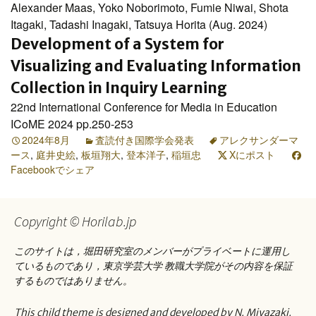
Alexander Maas, Yoko Noborimoto, Fumie Niwai, Shota
Itagaki, Tadashi Inagaki, Tatsuya Horita (Aug. 2024)
Development of a System for
Visualizing and Evaluating Information
Collection in Inquiry Learning
22nd International Conference for Media in Education
ICoME 2024 pp.250-253
2024年8月
査読付き国際学会発表
アレクサンダーマ
ース
,
庭井史絵
,
板垣翔大
,
登本洋子
,
稲垣忠
Xにポスト
Facebookでシェア
Copyright © Horilab.jp
このサイトは，堀田研究室のメンバーがプライベートに運用し
ているものであり，東京学芸大学 教職大学院がその内容を保証
するものではありません。
This child theme is designed and developed by N. Miyazaki.