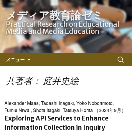
メディア教育論ゼミ
Practical Research on Educational
Media and Media Education
コ
検
メニュー
ン
索:
テ
ン
共著者： 庭井史絵
ツ
へ
ス
Alexander Maas, Tadashi Inagaki, Yoko Noborimoto,
キ
Fumie Niwai, Shota Itagaki, Tatsuya Horita （2024年9月）
ッ
Exploring API Services to Enhance
プ
Information Collection in Inquiry