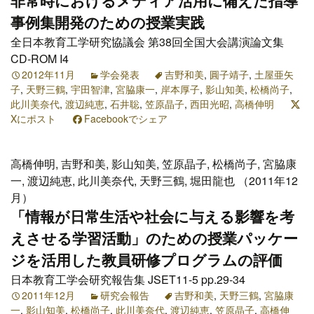
非常時におけるメディア活用に備えた指導
事例集開発のための授業実践
全日本教育工学研究協議会 第38回全国大会講演論文集
CD-ROM I4
2012年11月
学会発表
吉野和美
,
圓子靖子
,
土屋亜矢
子
,
天野三鶴
,
宇田智津
,
宮脇康一
,
岸本厚子
,
影山知美
,
松橋尚子
,
此川美奈代
,
渡辺純恵
,
石井聡
,
笠原晶子
,
西田光昭
,
高橋伸明
Xにポスト
Facebookでシェア
高橋伸明, 吉野和美, 影山知美, 笠原晶子, 松橋尚子, 宮脇康
一, 渡辺純恵, 此川美奈代, 天野三鶴, 堀田龍也 （2011年12
月）
「情報が日常生活や社会に与える影響を考
えさせる学習活動」のための授業パッケー
ジを活用した教員研修プログラムの評価
日本教育工学会研究報告集 JSET11-5 pp.29-34
2011年12月
研究会報告
吉野和美
,
天野三鶴
,
宮脇康
一
,
影山知美
,
松橋尚子
,
此川美奈代
,
渡辺純恵
,
笠原晶子
,
高橋伸