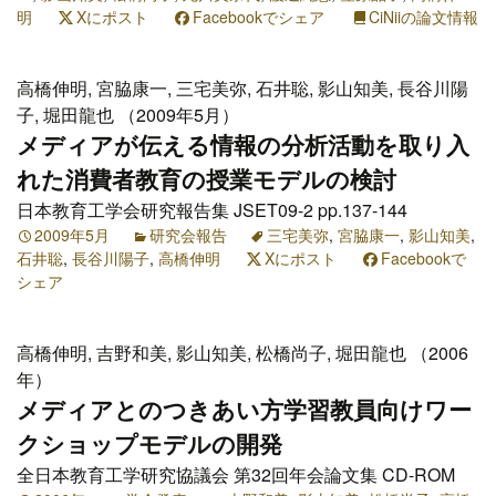
明
Xにポスト
Facebookでシェア
CiNiiの論文情報
高橋伸明, 宮脇康一, 三宅美弥, 石井聡, 影山知美, 長谷川陽
子, 堀田龍也 （2009年5月）
メディアが伝える情報の分析活動を取り入
れた消費者教育の授業モデルの検討
日本教育工学会研究報告集 JSET09-2 pp.137-144
2009年5月
研究会報告
三宅美弥
,
宮脇康一
,
影山知美
,
石井聡
,
長谷川陽子
,
高橋伸明
Xにポスト
Facebookで
シェア
高橋伸明, 吉野和美, 影山知美, 松橋尚子, 堀田龍也 （2006
年）
メディアとのつきあい方学習教員向けワー
クショップモデルの開発
全日本教育工学研究協議会 第32回年会論文集 CD-ROM