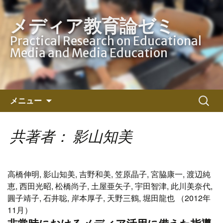
メディア教育論ゼミ
Practical Research on Educational
Media and Media Education
コ
検
メニュー
ン
索:
テ
ン
共著者： 影山知美
ツ
へ
ス
高橋伸明, 影山知美, 吉野和美, 笠原晶子, 宮脇康一, 渡辺純
キ
恵, 西田光昭, 松橋尚子, 土屋亜矢子, 宇田智津, 此川美奈代,
ッ
圓子靖子, 石井聡, 岸本厚子, 天野三鶴, 堀田龍也 （2012年
プ
11月）