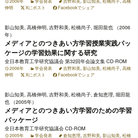
2006年
学会発表
吉野和美
,
影山知美
,
松橋尚子
,
高橋
伸明
Xにポスト
Facebookでシェア
影山知美, 高橋伸明, 吉野和美, 松橋尚子, 堀田龍也 （2006
年）
メディアとのつきあい方学習授業実践パッ
ケージの学習効果に関する研究
全日本教育工学研究協議会 第32回年会論文集 CD-ROM
2006年
学会発表
吉野和美
,
影山知美
,
松橋尚子
,
高橋
伸明
Xにポスト
Facebookでシェア
影山知美, 高橋伸明, 吉野和美, 松橋尚子, 倉知恵理, 堀田龍
也 （2005年）
メディアとのつきあい方学習のための学習
パッケージ
全日本教育工学研究協議会 CD-ROM
2005年
学会発表
倉知恵理
,
吉野和美
,
影山知美
,
松橋